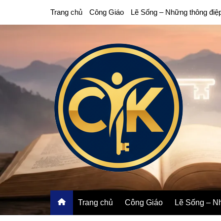
Chuyển
Trang chủ
Công Giáo
Lẽ Sống – Những thông điệ
đến
phần
nội
dung
Trang chủ
Công Giáo
Lẽ Sống – Nh