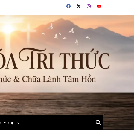
ộc Sống