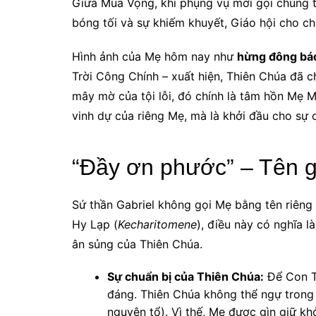
Giữa Mùa Vọng, khi phụng vụ mời gọi chúng ta
bóng tối và sự khiếm khuyết, Giáo hội cho 
Hình ảnh của Mẹ hôm nay như
hừng đông báo
Trời Công Chính – xuất hiện, Thiên Chúa đã c
mây mờ của tội lỗi, đó chính là tâm hồn Mẹ 
vinh dự của riêng Mẹ, mà là khởi đầu cho sự 
“Đầy ơn phước” – Tên 
Sứ thần Gabriel không gọi Mẹ bằng tên riêng 
Hy Lạp (
Kecharitomene
), điều này có nghĩa 
ân sủng của Thiên Chúa.
Sự chuẩn bị của Thiên Chúa:
Để Con T
đáng. Thiên Chúa không thể ngự trong 
nguyên tổ). Vì thế, Mẹ được gìn giữ khỏ