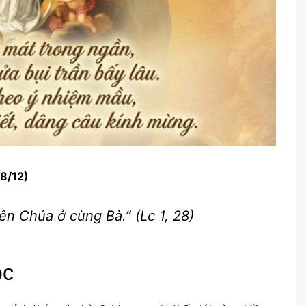
8/12)
iên Chúa ở cùng Bà.”
(Lc 1, 28)
óc