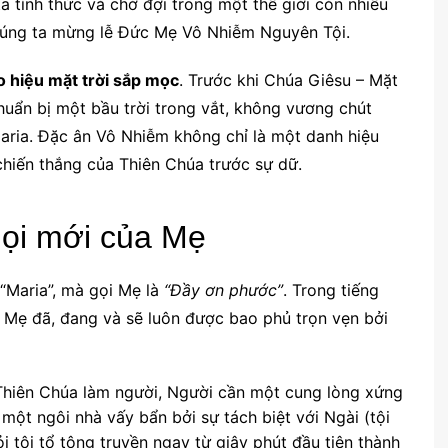
 tỉnh thức và chờ đợi trong một thế giới còn nhiều
chúng ta mừng lễ Đức Mẹ Vô Nhiễm Nguyên Tội.
 hiệu mặt trời sắp mọc
. Trước khi Chúa Giêsu – Mặt
huẩn bị một bầu trời trong vắt, không vương chút
Maria. Đặc ân Vô Nhiễm không chỉ là một danh hiệu
chiến thắng của Thiên Chúa trước sự dữ.
gọi mới của Mẹ
“Maria”, mà gọi Mẹ là
“Đầy ơn phước”
. Trong tiếng
là Mẹ đã, đang và sẽ luôn được bao phủ trọn vẹn bởi
hiên Chúa làm người, Người cần một cung lòng xứng
một ngôi nhà vấy bẩn bởi sự tách biệt với Ngài (tội
i tội tổ tông truyền ngay từ giây phút đầu tiên thành