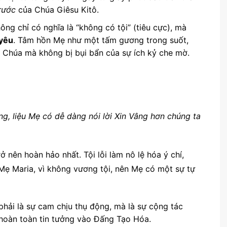
rước
của Chúa Giêsu Kitô.
ng chỉ có nghĩa là “không có tội” (tiêu cực), mà
 yêu
. Tâm hồn Mẹ như một tấm gương trong suốt,
n Chúa mà không bị bụi bẩn của sự ích kỷ che mờ.
g, liệu Mẹ có dễ dàng nói lời Xin Vâng hơn chúng ta
 nên hoàn hảo nhất. Tội lỗi làm nô lệ hóa ý chí,
Mẹ Maria, vì không vương tội, nên Mẹ có một sự tự
hải là sự cam chịu thụ động, mà là sự cộng tác
hoàn toàn tin tưởng vào Đấng Tạo Hóa.