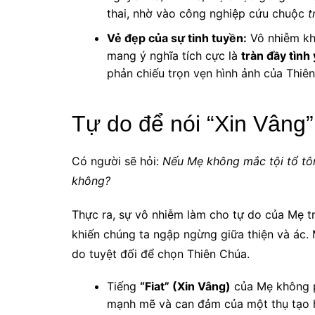
thai, nhờ vào công nghiệp cứu chuộc
t
Vẻ đẹp của sự tinh tuyền:
Vô nhiễm khô
mang ý nghĩa tích cực là
tràn đầy tình
phản chiếu trọn vẹn hình ảnh của Thiê
Tự do để nói “Xin Vâng”
Có người sẽ hỏi:
Nếu Mẹ không mắc tội tổ tôn
không?
Thực ra, sự vô nhiễm làm cho tự do của Mẹ trở
khiến chúng ta ngập ngừng giữa thiện và ác. 
do tuyệt đối để chọn Thiên Chúa.
Tiếng
“Fiat” (Xin Vâng)
của Mẹ không p
mạnh mẽ và can đảm của một thụ tạo 