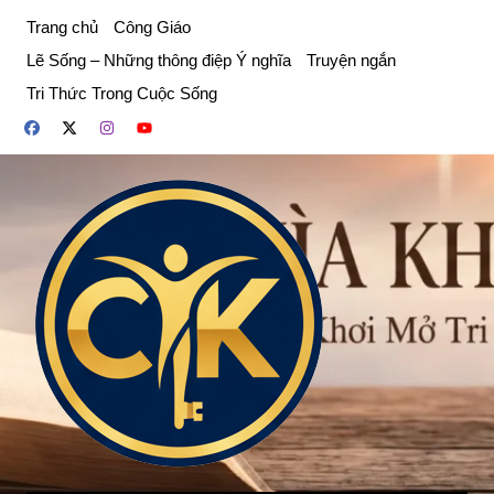
Chuyển
Trang chủ
Công Giáo
đến
Lẽ Sống – Những thông điệp Ý nghĩa
Truyện ngắn
phần
Tri Thức Trong Cuộc Sống
nội
dung