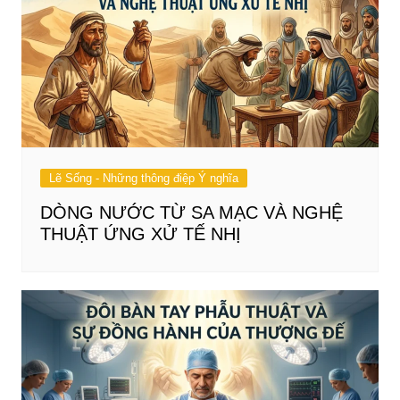
Lẽ Sống - Những thông điệp Ý nghĩa
DÒNG NƯỚC TỪ SA MẠC VÀ NGHỆ
THUẬT ỨNG XỬ TẾ NHỊ