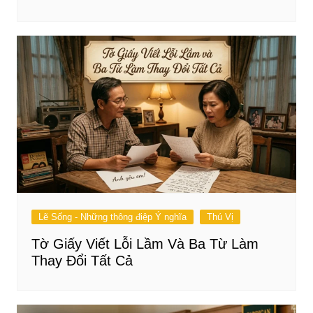
Lẽ Sống - Những thông điệp Ý nghĩa
Thú Vị
Tờ Giấy Viết Lỗi Lầm Và Ba Từ Làm
Thay Đổi Tất Cả