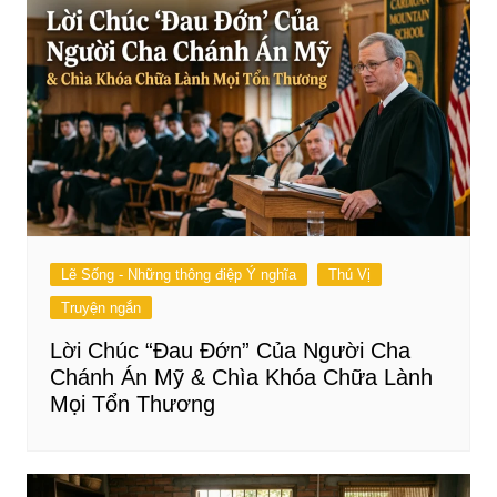
Lẽ Sống - Những thông điệp Ý nghĩa
Thú Vị
Truyện ngắn
Lời Chúc “Đau Đớn” Của Người Cha
Chánh Án Mỹ & Chìa Khóa Chữa Lành
Mọi Tổn Thương