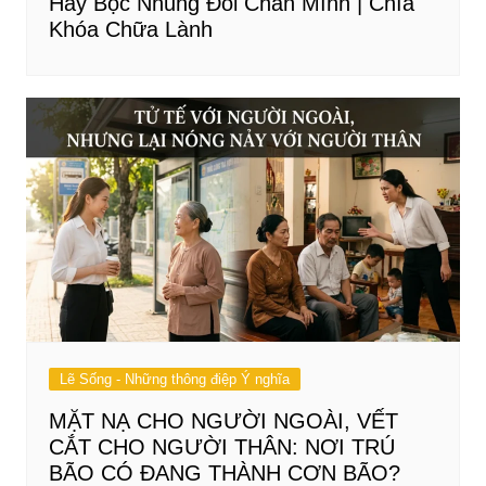
Hãy Bọc Nhung Đôi Chân Mình | Chìa
Khóa Chữa Lành
Lẽ Sống - Những thông điệp Ý nghĩa
MẶT NẠ CHO NGƯỜI NGOÀI, VẾT
CẮT CHO NGƯỜI THÂN: NƠI TRÚ
BÃO CÓ ĐANG THÀNH CƠN BÃO?