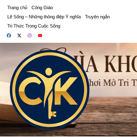
Chuyển
Trang chủ
Công Giáo
đến
Lẽ Sống – Những thông điệp Ý nghĩa
Truyện ngắn
phần
Tri Thức Trong Cuộc Sống
nội
dung