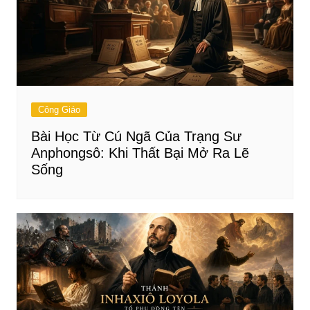
Công Giáo
Bài Học Từ Cú Ngã Của Trạng Sư
Anphongsô: Khi Thất Bại Mở Ra Lẽ
Sống