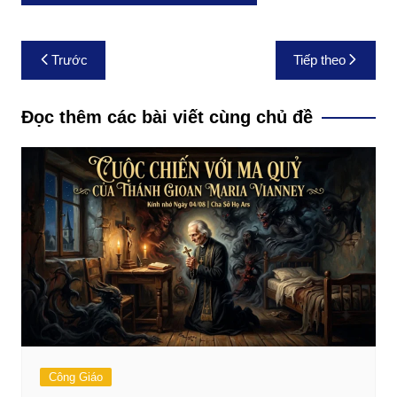
Điều
Trước
Tiếp theo
hướng
bài
Đọc thêm các bài viết cùng chủ đề
viết
Công Giáo