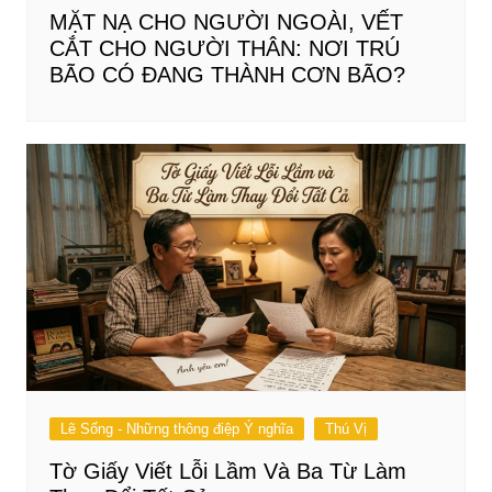
MẶT NẠ CHO NGƯỜI NGOÀI, VẾT
CẮT CHO NGƯỜI THÂN: NƠI TRÚ
BÃO CÓ ĐANG THÀNH CƠN BÃO?
Lẽ Sống - Những thông điệp Ý nghĩa
Thú Vị
Tờ Giấy Viết Lỗi Lầm Và Ba Từ Làm