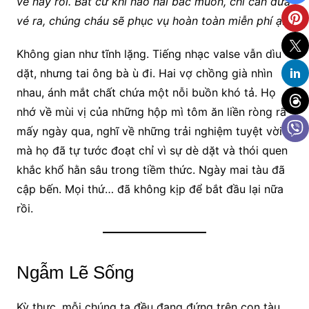
vé này rồi. Bất cứ khi nào hai bác muốn, chỉ cần đưa
vé ra, chúng cháu sẽ phục vụ hoàn toàn miễn phí ạ.”
Không gian như tĩnh lặng. Tiếng nhạc valse vẫn dìu
dặt, nhưng tai ông bà ù đi. Hai vợ chồng già nhìn
nhau, ánh mắt chất chứa một nỗi buồn khó tả. Họ
nhớ về mùi vị của những hộp mì tôm ăn liền ròng rã
mấy ngày qua, nghĩ về những trải nghiệm tuyệt vời
mà họ đã tự tước đoạt chỉ vì sự dè dặt và thói quen
khắc khổ hằn sâu trong tiềm thức. Ngày mai tàu đã
cập bến. Mọi thứ… đã không kịp để bắt đầu lại nữa
rồi.
Ngẫm Lẽ Sống
Kỳ thực, mỗi chúng ta đều đang đứng trên con tàu