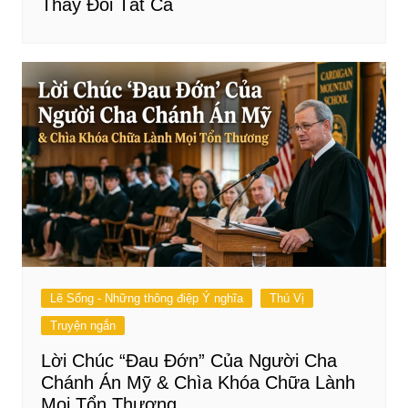
Thay Đổi Tất Cả
Lẽ Sống - Những thông điệp Ý nghĩa
Thú Vị
Truyện ngắn
Lời Chúc “Đau Đớn” Của Người Cha
Chánh Án Mỹ & Chìa Khóa Chữa Lành
Mọi Tổn Thương