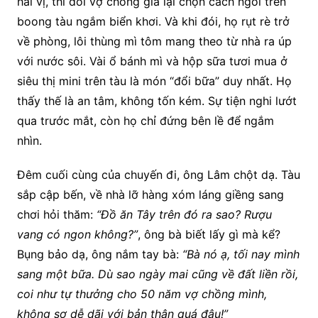
hải vị, thì đôi vợ chồng già lại chọn cách ngồi trên
boong tàu ngắm biển khơi. Và khi đói, họ rụt rè trở
về phòng, lôi thùng mì tôm mang theo từ nhà ra úp
với nước sôi. Vài ổ bánh mì và hộp sữa tươi mua ở
siêu thị mini trên tàu là món “đổi bữa” duy nhất. Họ
thấy thế là an tâm, không tốn kém. Sự tiện nghi lướt
qua trước mắt, còn họ chỉ đứng bên lề để ngắm
nhìn.
Đêm cuối cùng của chuyến đi, ông Lâm chột dạ. Tàu
sắp cập bến, về nhà lỡ hàng xóm láng giềng sang
chơi hỏi thăm:
“Đồ ăn Tây trên đó ra sao? Rượu
vang có ngon không?”
, ông bà biết lấy gì mà kể?
Bụng bảo dạ, ông nắm tay bà:
“Bà nó ạ, tối nay mình
sang một bữa. Dù sao ngày mai cũng về đất liền rồi,
coi như tự thưởng cho 50 năm vợ chồng mình,
không sợ dễ dãi với bản thân quá đâu!”