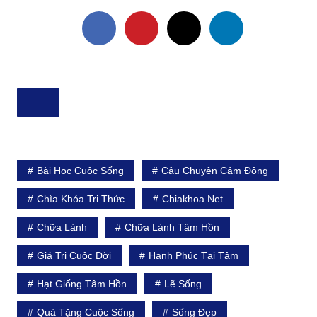
Bài Học Cuộc Sống
Câu Chuyện Cảm Động
Chìa Khóa Tri Thức
Chiakhoa.net
Chữa Lành
Chữa Lành Tâm Hồn
Giá Trị Cuộc Đời
Hạnh Phúc Tại Tâm
Hạt Giống Tâm Hồn
Lẽ Sống
Quà Tặng Cuộc Sống
Sống Đẹp