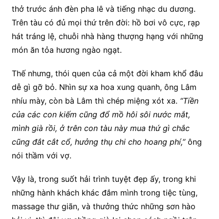
thở trước ánh đèn pha lê và tiếng nhạc du dương.
Trên tàu có đủ mọi thứ trên đời: hồ bơi vô cực, rạp
hát tráng lệ, chuỗi nhà hàng thượng hạng với những
món ăn tỏa hương ngào ngạt.
Thế nhưng, thói quen của cả một đời kham khổ đâu
dễ gì gỡ bỏ. Nhìn sự xa hoa xung quanh, ông Lâm
nhíu mày, còn bà Lâm thì chép miệng xót xa.
“Tiền
của các con kiếm cũng đổ mồ hôi sôi nước mắt,
mình già rồi, ở trên con tàu này mua thứ gì chắc
cũng đắt cắt cổ, hưởng thụ chi cho hoang phí,”
ông
nói thầm với vợ.
Vậy là, trong suốt hải trình tuyệt đẹp ấy, trong khi
những hành khách khác đắm mình trong tiệc tùng,
massage thư giãn, và thưởng thức những sơn hào