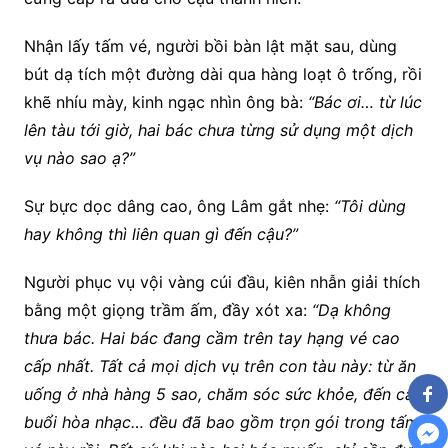
Nhận lấy tấm vé, người bồi bàn lật mặt sau, dùng
bút dạ tích một đường dài qua hàng loạt ô trống, rồi
khẽ nhíu mày, kinh ngạc nhìn ông bà:
“Bác ơi… từ lúc
lên tàu tới giờ, hai bác chưa từng sử dụng một dịch
vụ nào sao ạ?”
Sự bực dọc dâng cao, ông Lâm gắt nhẹ:
“Tôi dùng
hay không thì liên quan gì đến cậu?”
Người phục vụ vội vàng cúi đầu, kiên nhẫn giải thích
bằng một giọng trầm ấm, đầy xót xa:
“Dạ không
thưa bác. Hai bác đang cầm trên tay hạng vé cao
cấp nhất. Tất cả mọi dịch vụ trên con tàu này: từ ăn
uống ở nhà hàng 5 sao, chăm sóc sức khỏe, đến các
buổi hòa nhạc… đều đã bao gồm trọn gói trong tấm