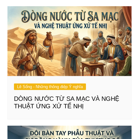
Lẽ Sống - Những thông điệp Ý nghĩa
DÒNG NƯỚC TỪ SA MẠC VÀ NGHỆ
THUẬT ỨNG XỬ TẾ NHỊ