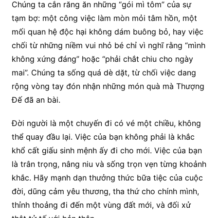
Chúng ta cắn răng ăn những “gói mì tôm” của sự
tạm bợ: một công việc làm mòn mỏi tâm hồn, một
mối quan hệ độc hại không dám buông bỏ, hay việc
chối từ những niềm vui nhỏ bé chỉ vì nghĩ rằng “mình
không xứng đáng” hoặc “phải chắt chiu cho ngày
mai”. Chúng ta sống quá dè dặt, từ chối việc dang
rộng vòng tay đón nhận những món quà mà Thượng
Đế đã an bài.
Đời người là một chuyến đi có vé một chiều, không
thể quay đầu lại. Việc của bạn không phải là khắc
khổ cất giấu sinh mệnh ấy đi cho mới. Việc của bạn
là trân trọng, nâng niu và sống trọn vẹn từng khoảnh
khắc. Hãy mạnh dạn thưởng thức bữa tiệc của cuộc
đời, dũng cảm yêu thương, tha thứ cho chính mình,
thỉnh thoảng đi đến một vùng đất mới, và đối xử