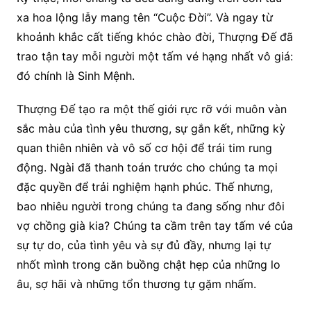
xa hoa lộng lẫy mang tên “Cuộc Đời”. Và ngay từ
khoảnh khắc cất tiếng khóc chào đời, Thượng Đế đã
trao tận tay mỗi người một tấm vé hạng nhất vô giá:
đó chính là Sinh Mệnh.
Thượng Đế tạo ra một thế giới rực rỡ với muôn vàn
sắc màu của tình yêu thương, sự gắn kết, những kỳ
quan thiên nhiên và vô số cơ hội để trái tim rung
động. Ngài đã thanh toán trước cho chúng ta mọi
đặc quyền để trải nghiệm hạnh phúc. Thế nhưng,
bao nhiêu người trong chúng ta đang sống như đôi
vợ chồng già kia? Chúng ta cầm trên tay tấm vé của
sự tự do, của tình yêu và sự đủ đầy, nhưng lại tự
nhốt mình trong căn buồng chật hẹp của những lo
âu, sợ hãi và những tổn thương tự gặm nhấm.