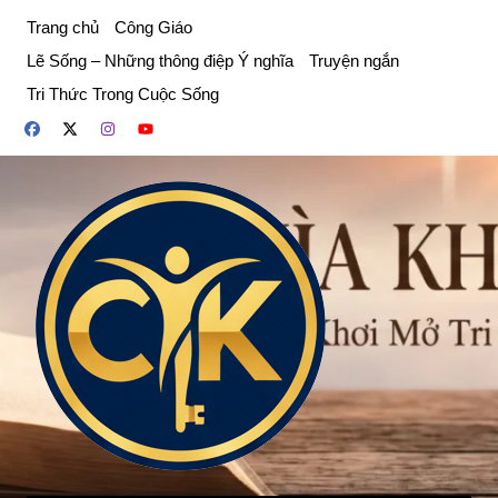
Chuyển
Trang chủ
Công Giáo
đến
Lẽ Sống – Những thông điệp Ý nghĩa
Truyện ngắn
phần
Tri Thức Trong Cuộc Sống
nội
dung