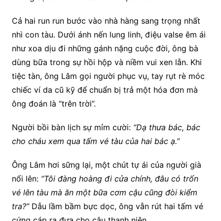
Cả hai run run bước vào nhà hàng sang trọng nhất
nhì con tàu. Dưới ánh nến lung linh, điệu valse êm ái
như xoa dịu đi những gánh nặng cuộc đời, ông bà
dùng bữa trong sự hồi hộp và niềm vui xen lẫn. Khi
tiệc tàn, ông Lâm gọi người phục vụ, tay rụt rè móc
chiếc ví da cũ kỹ để chuẩn bị trả một hóa đơn mà
ông đoán là “trên trời”.
Người bồi bàn lịch sự mỉm cười:
“Dạ thưa bác, bác
cho cháu xem qua tấm vé tàu của hai bác ạ.”
Ông Lâm hơi sững lại, một chút tự ái của người già
nổi lên:
“Tôi đàng hoàng đi cửa chính, đâu có trốn
vé lên tàu mà ăn một bữa cơm cậu cũng đòi kiểm
tra?”
Dẫu lầm bầm bực dọc, ông vẫn rút hai tấm vé
cứng cáp ra đưa cho cậu thanh niên.