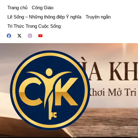
Chuyển
Trang chủ
Công Giáo
đến
Lẽ Sống – Những thông điệp Ý nghĩa
Truyện ngắn
phần
Tri Thức Trong Cuộc Sống
nội
dung