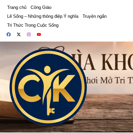
Chuyển
Trang chủ
Công Giáo
đến
Lẽ Sống – Những thông điệp Ý nghĩa
Truyện ngắn
phần
Tri Thức Trong Cuộc Sống
nội
dung