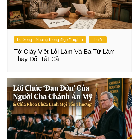
Lẽ Sống - Những thông điệp Ý nghĩa
Thú Vị
Tờ Giấy Viết Lỗi Lầm Và Ba Từ Làm
Thay Đổi Tất Cả