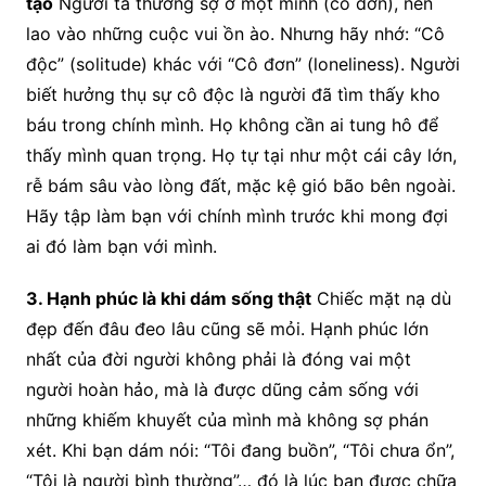
tạo
Người ta thường sợ ở một mình (cô đơn), nên
lao vào những cuộc vui ồn ào. Nhưng hãy nhớ: “Cô
độc” (solitude) khác với “Cô đơn” (loneliness). Người
biết hưởng thụ sự cô độc là người đã tìm thấy kho
báu trong chính mình. Họ không cần ai tung hô để
thấy mình quan trọng. Họ tự tại như một cái cây lớn,
rễ bám sâu vào lòng đất, mặc kệ gió bão bên ngoài.
Hãy tập làm bạn với chính mình trước khi mong đợi
ai đó làm bạn với mình.
3. Hạnh phúc là khi dám sống thật
Chiếc mặt nạ dù
đẹp đến đâu đeo lâu cũng sẽ mỏi. Hạnh phúc lớn
nhất của đời người không phải là đóng vai một
người hoàn hảo, mà là được dũng cảm sống với
những khiếm khuyết của mình mà không sợ phán
xét. Khi bạn dám nói: “Tôi đang buồn”, “Tôi chưa ổn”,
“Tôi là người bình thường”… đó là lúc bạn được chữa