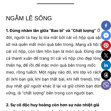
NGẪM LẼ SỐNG
1. Đừng nhầm lẫn giữa “Bao bì” và “Chất lượng”
Ở
đời, người ta hay bị lóa mắt bởi cái vỏ hộp quà sặc
sỡ mà quên mất món quà bên trong. Mạng xã hội là
cái vỏ hộp, còn tâm hồn bạn là món quà. Đừng dành
cả thanh xuân để trang trí cái vỏ hộp cho đẹp lòng
thiên hạ, để rồi để mặc món quà bên trong mốc
meo, rỗng tuếch. Một ngày nào đó, khi lớp vỏ rách
đi (khi bạn già, khi bạn thất bại, khi hết trend), thứ
duy nhất giữ người khác ở lại và giữ chính bạn đứng
vững, là “chất lượng” bên trong con người bạn.
2. Sự cô độc huy hoàng còn hơn sự náo nhiệt giả