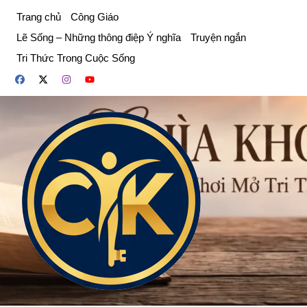
Chuyển
Trang chủ
Công Giáo
đến
Lẽ Sống – Những thông điệp Ý nghĩa
Truyện ngắn
phần
Tri Thức Trong Cuộc Sống
nội
dung