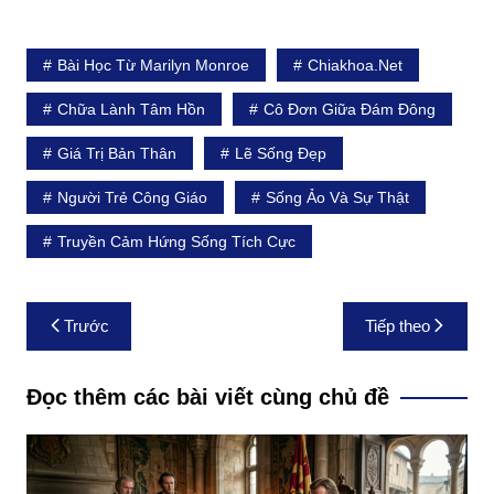
Bài Học Từ Marilyn Monroe
Chiakhoa.net
Chữa Lành Tâm Hồn
Cô Đơn Giữa Đám Đông
Giá Trị Bản Thân
Lẽ Sống Đẹp
Người Trẻ Công Giáo
Sống Ảo Và Sự Thật
Truyền Cảm Hứng Sống Tích Cực
Điều
Trước
Tiếp theo
hướng
bài
Đọc thêm các bài viết cùng chủ đề
viết