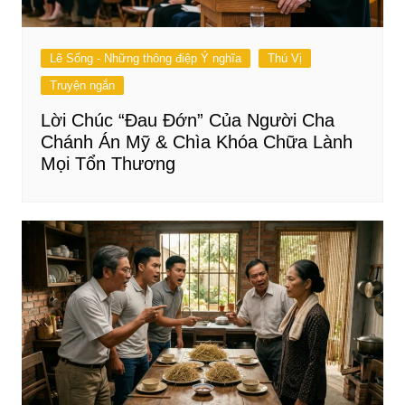
Lẽ Sống - Những thông điệp Ý nghĩa
Thú Vị
Truyện ngắn
Lời Chúc “Đau Đớn” Của Người Cha
Chánh Án Mỹ & Chìa Khóa Chữa Lành
Mọi Tổn Thương