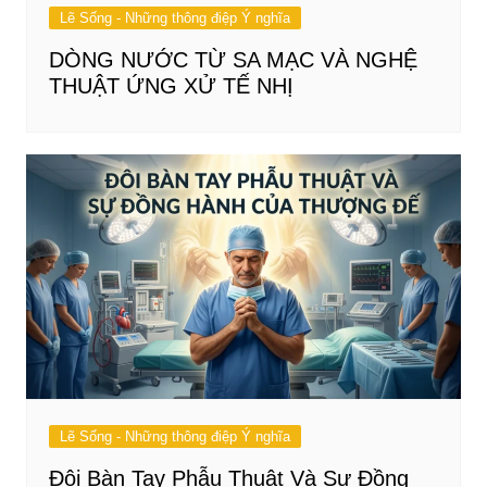
Lẽ Sống - Những thông điệp Ý nghĩa
DÒNG NƯỚC TỪ SA MẠC VÀ NGHỆ
THUẬT ỨNG XỬ TẾ NHỊ
Lẽ Sống - Những thông điệp Ý nghĩa
Đôi Bàn Tay Phẫu Thuật Và Sự Đồng