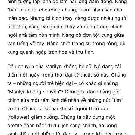
hình tượng lấp lánh để làm hài lòng đám đông. Nàng
“bán” nụ cười cho công chúng, “bán” nhan sắc cho
màn bạc. Nhưng bi kịch thay, càng được nhiều người
biết đến, nàng càng cảm thấy vô danh trong chính
ngôi nhà tâm hồn mình. Nàng cô đơn tột cùng giữa
vạn tiếng vỗ tay. Nàng chết trong sự trống rỗng, dù
xung quanh ngập tràn hoa và thư tình.
Câu chuyện của Marilyn không hề cũ. Nó đang tái
diễn mỗi ngày trong thời đại kỹ thuật số này. Chúng
ta – những người trẻ hiện đại – có khác gì những
“Marilyn không chuyên”? Chúng ta dành hàng giờ
chỉnh sửa một tấm ảnh để nhận về những nút “tim”
vô tri. Chúng ta sợ hãi khi số người theo dõi
(follower) giảm xuống. Chúng ta xây dựng một
profile hoàn hảo: đi du lịch sang chảnh, ăn uống
sành điệu, nói những lời đạo lý… trong khi bên trong