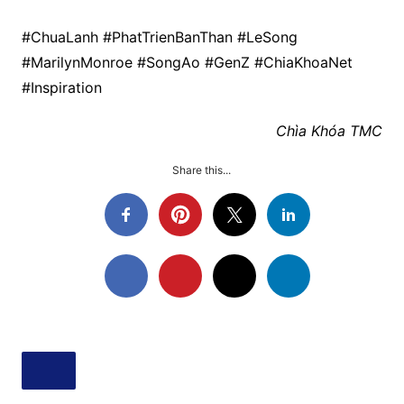
#ChuaLanh #PhatTrienBanThan #LeSong
#MarilynMonroe #SongAo #GenZ #ChiaKhoaNet
#Inspiration
Chìa Khóa TMC
Share this...