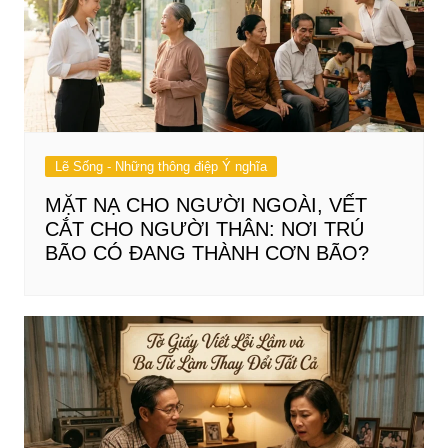
Lẽ Sống - Những thông điệp Ý nghĩa
MẶT NẠ CHO NGƯỜI NGOÀI, VẾT
CẮT CHO NGƯỜI THÂN: NƠI TRÚ
BÃO CÓ ĐANG THÀNH CƠN BÃO?