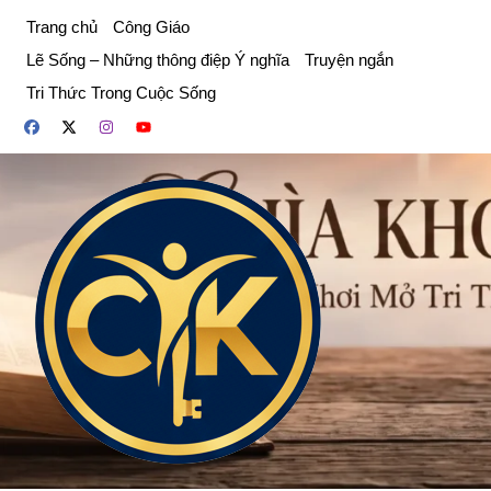
Chuyển
Trang chủ
Công Giáo
đến
Lẽ Sống – Những thông điệp Ý nghĩa
Truyện ngắn
phần
Tri Thức Trong Cuộc Sống
nội
dung