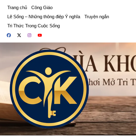
Chuyển
Trang chủ
Công Giáo
đến
Lẽ Sống – Những thông điệp Ý nghĩa
Truyện ngắn
phần
Tri Thức Trong Cuộc Sống
nội
dung