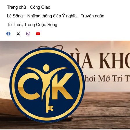
Chuyển
Trang chủ
Công Giáo
đến
Lẽ Sống – Những thông điệp Ý nghĩa
Truyện ngắn
phần
Tri Thức Trong Cuộc Sống
nội
dung