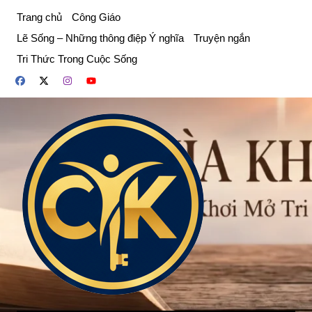
Chuyển
Trang chủ
Công Giáo
đến
Lẽ Sống – Những thông điệp Ý nghĩa
Truyện ngắn
phần
Tri Thức Trong Cuộc Sống
nội
dung