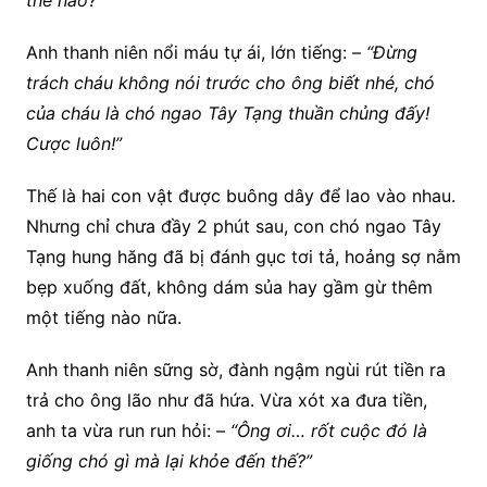
thế nào?”
Anh thanh niên nổi máu tự ái, lớn tiếng: –
“Đừng
trách cháu không nói trước cho ông biết nhé, chó
của cháu là chó ngao Tây Tạng thuần chủng đấy!
Cược luôn!”
Thế là hai con vật được buông dây để lao vào nhau.
Nhưng chỉ chưa đầy 2 phút sau, con chó ngao Tây
Tạng hung hăng đã bị đánh gục tơi tả, hoảng sợ nằm
bẹp xuống đất, không dám sủa hay gầm gừ thêm
một tiếng nào nữa.
Anh thanh niên sững sờ, đành ngậm ngùi rút tiền ra
trả cho ông lão như đã hứa. Vừa xót xa đưa tiền,
anh ta vừa run run hỏi: –
“Ông ơi… rốt cuộc đó là
giống chó gì mà lại khỏe đến thế?”