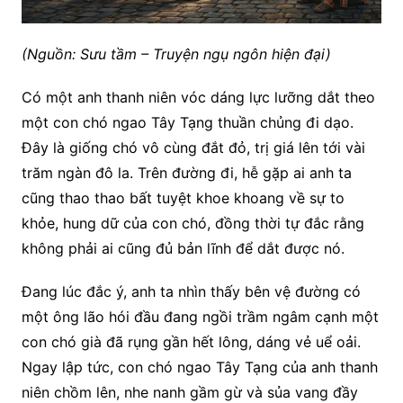
(Nguồn: Sưu tầm – Truyện ngụ ngôn hiện đại)
Có một anh thanh niên vóc dáng lực lưỡng dắt theo
một con chó ngao Tây Tạng thuần chủng đi dạo.
Đây là giống chó vô cùng đắt đỏ, trị giá lên tới vài
trăm ngàn đô la. Trên đường đi, hễ gặp ai anh ta
cũng thao thao bất tuyệt khoe khoang về sự to
khỏe, hung dữ của con chó, đồng thời tự đắc rằng
không phải ai cũng đủ bản lĩnh để dắt được nó.
Đang lúc đắc ý, anh ta nhìn thấy bên vệ đường có
một ông lão hói đầu đang ngồi trầm ngâm cạnh một
con chó già đã rụng gần hết lông, dáng vẻ uể oải.
Ngay lập tức, con chó ngao Tây Tạng của anh thanh
niên chồm lên, nhe nanh gầm gừ và sủa vang đầy