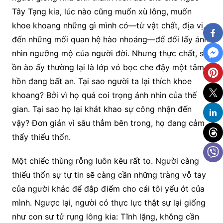
Tây Tạng kia, lúc nào cũng muốn xù lông, muốn
khoe khoang những gì mình có—từ vật chất, địa vị,
đến những mối quan hệ hào nhoáng—để đổi lấy ánh
nhìn ngưỡng mộ của người đời. Nhưng thực chất, sự
ồn ào ấy thường lại là lớp vỏ bọc che đậy một tâm
hồn đang bất an. Tại sao người ta lại thích khoe
khoang? Bởi vì họ quá coi trọng ánh nhìn của thế
gian. Tại sao họ lại khát khao sự công nhận đến
vậy? Đơn giản vì sâu thẳm bên trong, họ đang cảm
thấy thiếu thốn.
Một chiếc thùng rỗng luôn kêu rất to. Người càng
thiếu thốn sự tự tin sẽ càng cần những tràng vỗ tay
của người khác để đắp điếm cho cái tôi yếu ớt của
mình. Ngược lại, người có thực lực thật sự lại giống
như con sư tử rụng lông kia: Tĩnh lặng, không cần