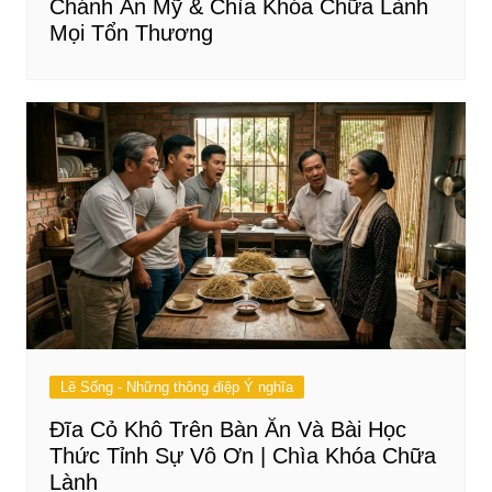
Chánh Án Mỹ & Chìa Khóa Chữa Lành
Mọi Tổn Thương
Lẽ Sống - Những thông điệp Ý nghĩa
Đĩa Cỏ Khô Trên Bàn Ăn Và Bài Học
Thức Tỉnh Sự Vô Ơn | Chìa Khóa Chữa
Lành