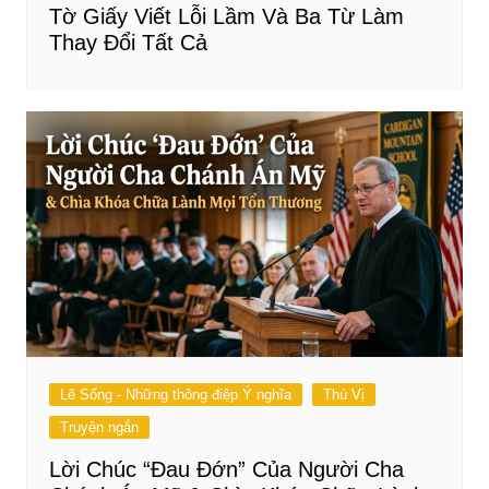
Tờ Giấy Viết Lỗi Lầm Và Ba Từ Làm
Thay Đổi Tất Cả
Lẽ Sống - Những thông điệp Ý nghĩa
Thú Vị
Truyện ngắn
Lời Chúc “Đau Đớn” Của Người Cha