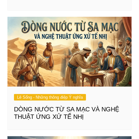
Lẽ Sống - Những thông điệp Ý nghĩa
DÒNG NƯỚC TỪ SA MẠC VÀ NGHỆ
THUẬT ỨNG XỬ TẾ NHỊ