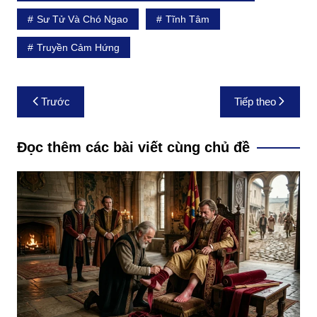
Sư Tử Và Chó Ngao
Tĩnh Tâm
Truyền Cảm Hứng
Điều
Trước
Tiếp theo
hướng
bài
Đọc thêm các bài viết cùng chủ đề
viết