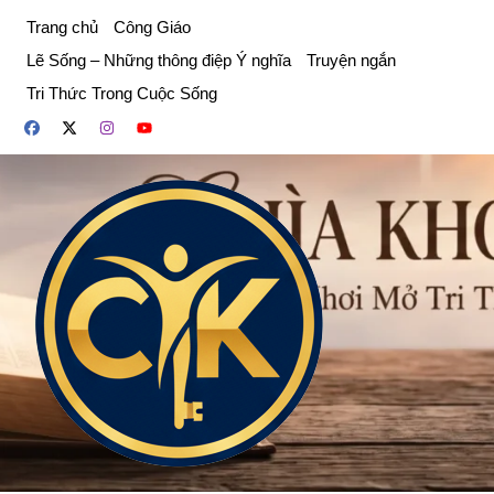
Chuyển
Trang chủ
Công Giáo
đến
Lẽ Sống – Những thông điệp Ý nghĩa
Truyện ngắn
phần
Tri Thức Trong Cuộc Sống
nội
dung