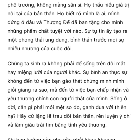
phô trương, không màng sân si. Họ thấu hiểu giá trị
nội tại của bản thân. Họ biết rõ mình là ai, mình
đứng ở đâu và Thượng Đế đã ban tặng cho mình
những phẩm chất tuyệt vời nào. Sự tự tin ấy tạo ra
một phong thái ung dung, bình thản trước mọi sự
nhiễu nhương của cuộc đời.
Chúng ta sinh ra không phải để sống trên đôi mắt
hay miệng lưỡi của người khác. Sự bình an thực sự
không đến từ việc bạn gào thét chứng minh mình
giỏi giang ra sao, mà đến từ việc bạn chấp nhận và
yêu thương chính con người thật của mình. Sống ở
đời, cần gì phải mỏi mệt so đo, ganh đua với thiên
hạ? Hãy cứ lặng lẽ trau dồi bản thân, rèn luyện ý chí
và làm giàu trái tim bằng tình yêu thương.
Khi bạn không còn nhu cầu phải khoe khoang,