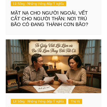
Lẽ Sống - Những thông điệp Ý nghĩa
MẶT NẠ CHO NGƯỜI NGOÀI, VẾT
CẮT CHO NGƯỜI THÂN: NƠI TRÚ
BÃO CÓ ĐANG THÀNH CƠN BÃO?
Lẽ Sống - Những thông điệp Ý nghĩa
Thú Vị