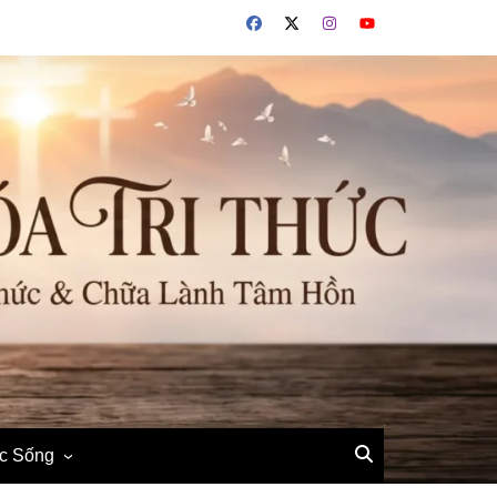
ộc Sống