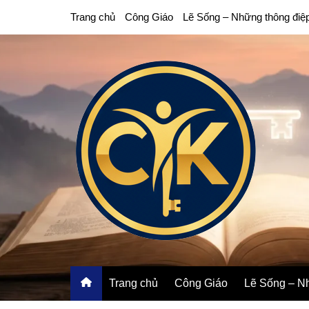
Chuyển
Trang chủ
Công Giáo
Lẽ Sống – Những thông điệ
đến
phần
nội
dung
Trang chủ
Công Giáo
Lẽ Sống – Nh