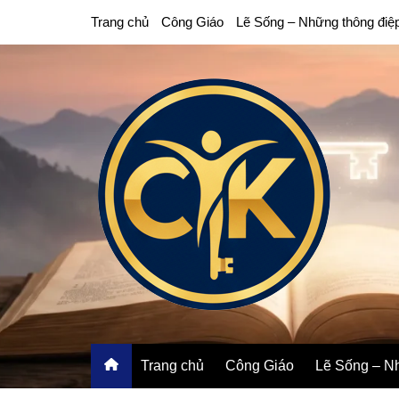
Chuyển
Trang chủ
Công Giáo
Lẽ Sống – Những thông điệ
đến
phần
nội
dung
Trang chủ
Công Giáo
Lẽ Sống – Nh