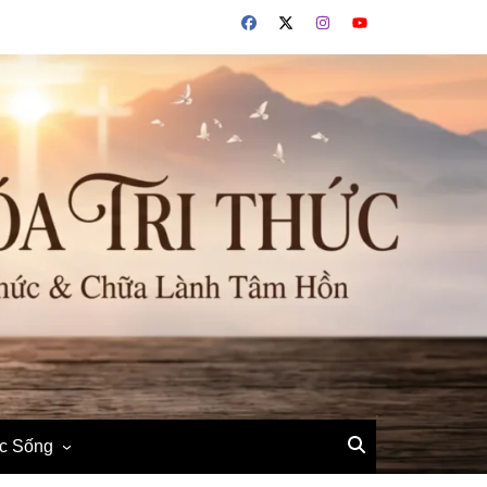
ộc Sống