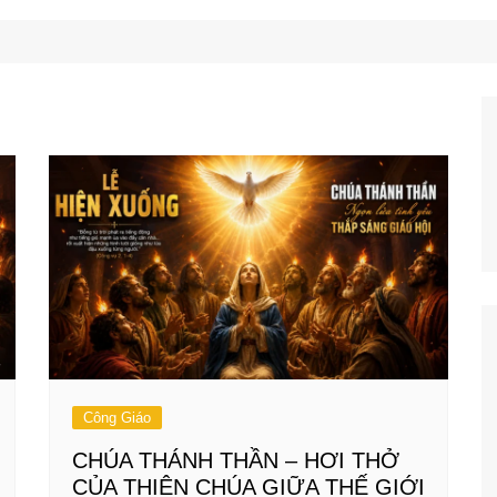
Công Nghệ
Ẩm Thực
Mẹo Vặt
Công Giáo
CHÚA THÁNH THẦN – HƠI THỞ
CỦA THIÊN CHÚA GIỮA THẾ GIỚI