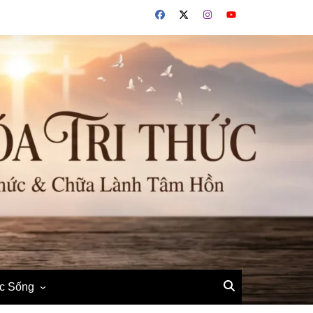
ộc Sống