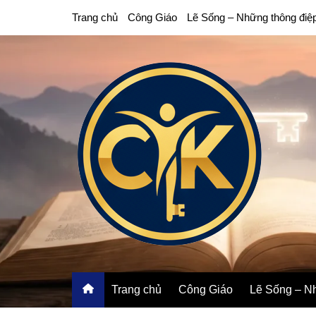
Chuyển
Trang chủ
Công Giáo
Lẽ Sống – Những thông điệ
đến
phần
nội
dung
Trang chủ
Công Giáo
Lẽ Sống – Nh