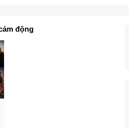
Công Nghệ
Ẩm Thực
Mẹo Vặt
 cảm động