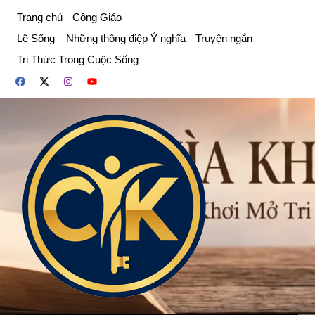
Chuyển
Trang chủ
Công Giáo
đến
Lẽ Sống – Những thông điệp Ý nghĩa
Truyện ngắn
phần
Tri Thức Trong Cuộc Sống
nội
dung