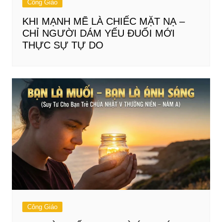
Công Giáo
KHI MẠNH MẼ LÀ CHIẾC MẶT NẠ –
CHỈ NGƯỜI DÁM YẾU ĐUỐI MỚI
THỰC SỰ TỰ DO
Công Giáo