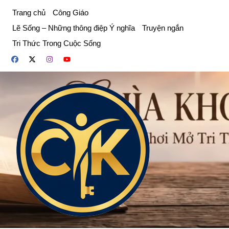
Chuyển
Trang chủ
Công Giáo
đến
Lẽ Sống – Những thông điệp Ý nghĩa
Truyện ngắn
phần
Tri Thức Trong Cuộc Sống
nội
dung