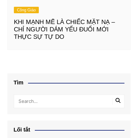
Công Giáo
KHI MẠNH MẼ LÀ CHIẾC MẶT NẠ –
CHỈ NGƯỜI DÁM YẾU ĐUỐI MỚI
THỰC SỰ TỰ DO
Tìm
Lối tắt