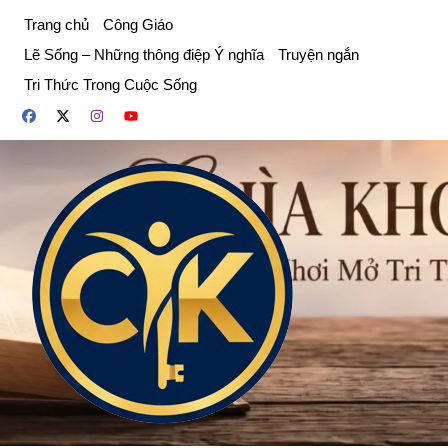
Chuyển
Trang chủ
Công Giáo
đến
Lẽ Sống – Những thông điệp Ý nghĩa
Truyện ngắn
phần
Tri Thức Trong Cuộc Sống
nội
dung