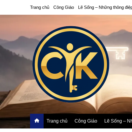
Chuyển
Trang chủ
Công Giáo
Lẽ Sống – Những thông điệ
đến
phần
nội
dung
Trang chủ
Công Giáo
Lẽ Sống – Nh