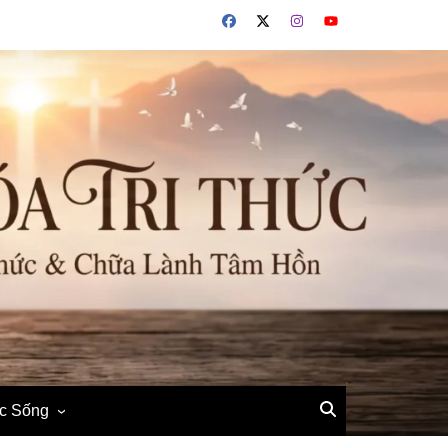
ộc Sống