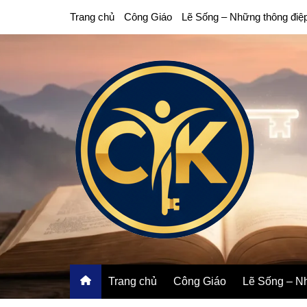
Chuyển
Trang chủ
Công Giáo
Lẽ Sống – Những thông điệ
đến
phần
nội
dung
Trang chủ
Công Giáo
Lẽ Sống – Nh