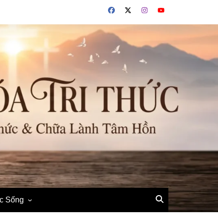
ộc Sống