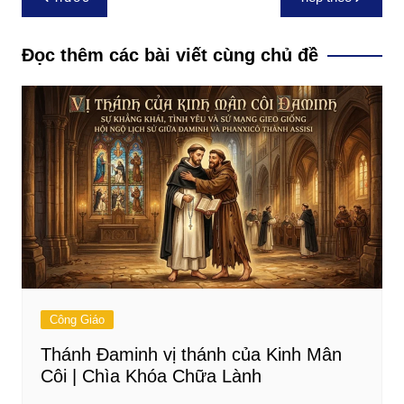
hướng
bài
Đọc thêm các bài viết cùng chủ đề
viết
Công Giáo
Thánh Đaminh vị thánh của Kinh Mân
Côi | Chìa Khóa Chữa Lành