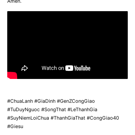
Amen.
#ChuaLanh #GiaDinh #GenZCongGiao
#TuDuyNguoc #SongThat #LeThanhGia
#SuyNiemLoiChua #ThanhGiaThat #CongGiao40
#Giesu