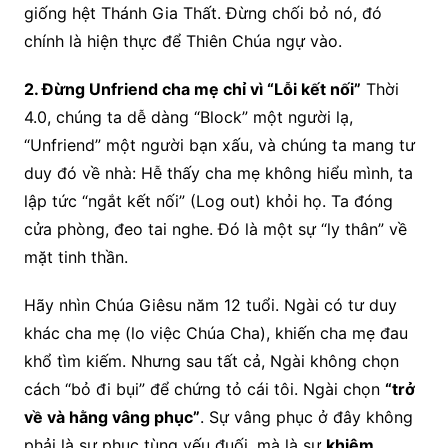
giống hệt Thánh Gia Thất. Đừng chối bỏ nó, đó
chính là hiện thực để Thiên Chúa ngự vào.
2. Đừng Unfriend cha mẹ chỉ vì “Lỗi kết nối”
Thời
4.0, chúng ta dễ dàng “Block” một người lạ,
“Unfriend” một người bạn xấu, và chúng ta mang tư
duy đó về nhà: Hễ thấy cha mẹ không hiểu mình, ta
lập tức “ngắt kết nối” (Log out) khỏi họ. Ta đóng
cửa phòng, đeo tai nghe. Đó là một sự “ly thân” về
mặt tinh thần.
Hãy nhìn Chúa Giêsu năm 12 tuổi. Ngài có tư duy
khác cha mẹ (lo việc Chúa Cha), khiến cha mẹ đau
khổ tìm kiếm. Nhưng sau tất cả, Ngài không chọn
cách “bỏ đi bụi” để chứng tỏ cái tôi. Ngài chọn
“trở
về và hằng vâng phục”
. Sự vâng phục ở đây không
phải là sự phục tùng yếu đuối, mà là sự
khiêm