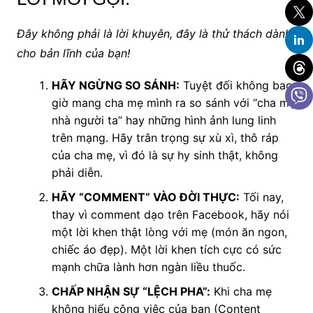
Đây không phải là lời khuyên, đây là thử thách dành
cho bản lĩnh của bạn!
HÃY NGỪNG SO SÁNH:
Tuyệt đối không bao
giờ mang cha mẹ mình ra so sánh với “cha mẹ
nhà người ta” hay những hình ảnh lung linh
trên mạng. Hãy trân trọng sự xù xì, thô ráp
của cha mẹ, vì đó là sự hy sinh thật, không
phải diễn.
HÃY “COMMENT” VÀO ĐỜI THỰC:
Tối nay,
thay vì comment dạo trên Facebook, hãy nói
một lời khen thật lòng với mẹ (món ăn ngon,
chiếc áo đẹp). Một lời khen tích cực có sức
mạnh chữa lành hơn ngàn liều thuốc.
CHẤP NHẬN SỰ “LỆCH PHA”:
Khi cha mẹ
không hiểu công việc của bạn (Content