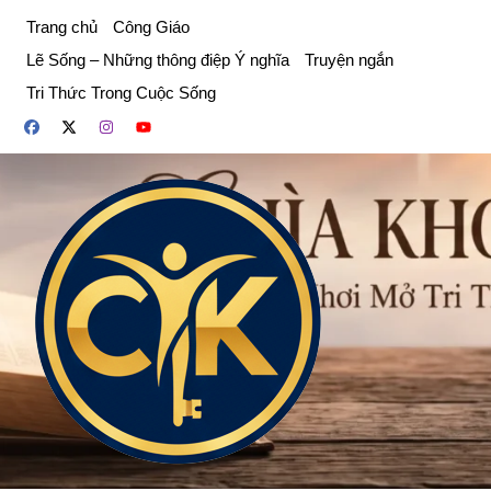
Chuyển
Trang chủ
Công Giáo
đến
Lẽ Sống – Những thông điệp Ý nghĩa
Truyện ngắn
phần
Tri Thức Trong Cuộc Sống
nội
dung