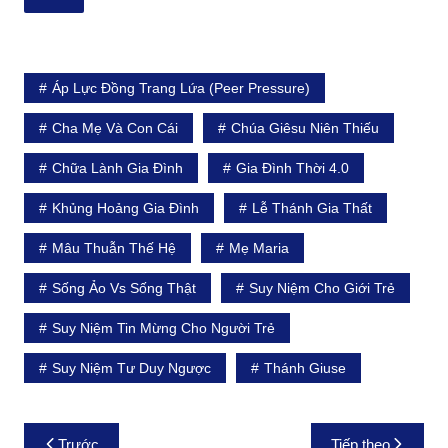
Áp Lực Đồng Trang Lứa (Peer Pressure)
Cha Mẹ Và Con Cái
Chúa Giêsu Niên Thiếu
Chữa Lành Gia Đình
Gia Đình Thời 4.0
Khủng Hoảng Gia Đình
Lễ Thánh Gia Thất
Mâu Thuẫn Thế Hệ
Mẹ Maria
Sống Ảo Vs Sống Thật
Suy Niệm Cho Giới Trẻ
Suy Niệm Tin Mừng Cho Người Trẻ
Suy Niệm Tư Duy Ngược
Thánh Giuse
Điều
Trước
Tiếp theo