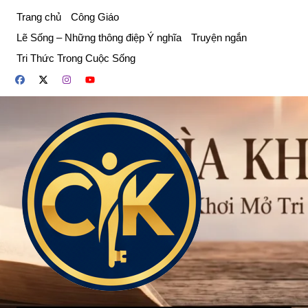
Chuyển
Trang chủ
Công Giáo
đến
Lẽ Sống – Những thông điệp Ý nghĩa
Truyện ngắn
phần
Tri Thức Trong Cuộc Sống
nội
dung