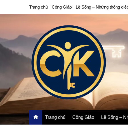
Chuyển
Trang chủ
Công Giáo
Lẽ Sống – Những thông điệ
đến
phần
nội
dung
Trang chủ
Công Giáo
Lẽ Sống – Nh