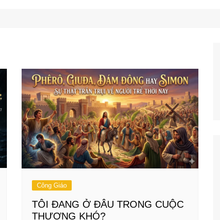
Công Nghệ
Ẩm Thực
Mẹo Vặt
Công Giáo
TÔI ĐANG Ở ĐÂU TRONG CUỘC
THƯƠNG KHÓ?