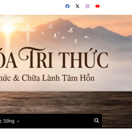
ộc Sống