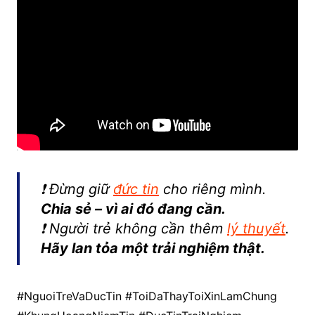
❗ Đừng giữ
đức tin
cho riêng mình.
Chia sẻ – vì ai đó đang cần.
❗ Người trẻ không cần thêm
lý thuyết
.
Hãy lan tỏa một trải nghiệm thật.
#NguoiTreVaDucTin #ToiDaThayToiXinLamChung