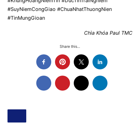
#KhungHoangNiemTin #DucTinTraiNghiem
#SuyNiemCongGiao #ChuaNhatThuongNien
#TinMungGioan
Chìa Khóa Paul TMC
Share this...