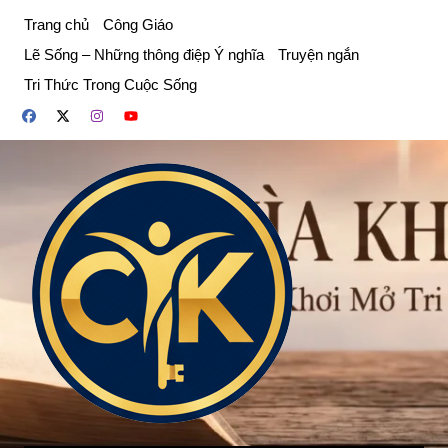
Chuyển
Trang chủ
Công Giáo
đến
Lẽ Sống – Những thông điệp Ý nghĩa
Truyện ngắn
phần
Tri Thức Trong Cuộc Sống
nội
dung