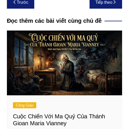
Trước
Tiếp theo
hướng
bài
Đọc thêm các bài viết cùng chủ đề
viết
Công Giáo
Cuộc Chiến Với Ma Quỷ Của Thánh
Gioan Maria Vianney