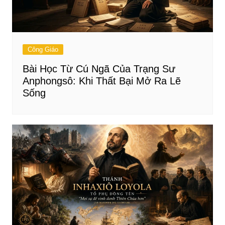
Công Giáo
Bài Học Từ Cú Ngã Của Trạng Sư
Anphongsô: Khi Thất Bại Mở Ra Lẽ
Sống