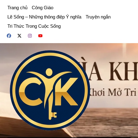
Chuyển
Trang chủ
Công Giáo
đến
Lẽ Sống – Những thông điệp Ý nghĩa
Truyện ngắn
phần
Tri Thức Trong Cuộc Sống
nội
dung