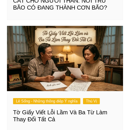
CẮT CHO NGƯỜI THÂN: NƠI TRÚ
BÃO CÓ ĐANG THÀNH CƠN BÃO?
Lẽ Sống - Những thông điệp Ý nghĩa
Thú Vị
Tờ Giấy Viết Lỗi Lầm Và Ba Từ Làm
Thay Đổi Tất Cả