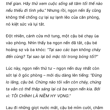
thế gian. Hãy thử xem cuộc sống sẽ tăm tối thế nào
nếu thiếu đi tình yêu.”
Nhưng rồi, ngọn nến ấy cũng
không thể chống cự lại sự lạnh lẽo của căn phòng,
nó kiệt sức và lụi tắt.
Đột nhiên, cánh cửa mở tung, một cậu bé chạy ùa
vào phòng. Nhìn thấy ba ngọn nến đã tắt, cậu bé
hoảng sợ và òa khóc:
“Tại sao các bạn không cháy
đến cùng? Tại sao lại bỏ mặc tôi trong bóng tối?”
Lúc này, ngọn nến thứ tư – ngọn nến duy nhất còn
sót lại ở góc phòng – mới dịu dàng lên tiếng:
“Đừng
lo lắng, cậu bé. Chừng nào tôi vẫn còn cháy, chúng
ta vẫn có thể thắp sáng lại cả ba ngọn nến kia. Bởi
vì: TÔI CHÍNH LÀ NIỀM HY VỌNG.”
Lau đi những giọt nước mắt, cậu bé mỉm cười, châm