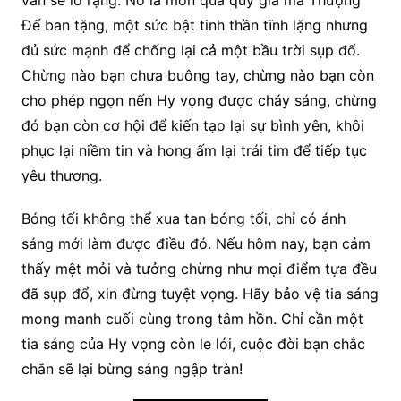
vẫn sẽ ló rạng. Nó là món quà quý giá mà Thượng
Đế ban tặng, một sức bật tinh thần tĩnh lặng nhưng
đủ sức mạnh để chống lại cả một bầu trời sụp đổ.
Chừng nào bạn chưa buông tay, chừng nào bạn còn
cho phép ngọn nến Hy vọng được cháy sáng, chừng
đó bạn còn cơ hội để kiến tạo lại sự bình yên, khôi
phục lại niềm tin và hong ấm lại trái tim để tiếp tục
yêu thương.
Bóng tối không thể xua tan bóng tối, chỉ có ánh
sáng mới làm được điều đó. Nếu hôm nay, bạn cảm
thấy mệt mỏi và tưởng chừng như mọi điểm tựa đều
đã sụp đổ, xin đừng tuyệt vọng. Hãy bảo vệ tia sáng
mong manh cuối cùng trong tâm hồn. Chỉ cần một
tia sáng của Hy vọng còn le lói, cuộc đời bạn chắc
chắn sẽ lại bừng sáng ngập tràn!