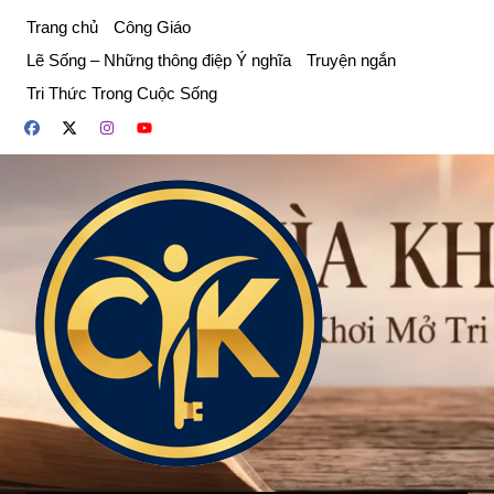
Chuyển
Trang chủ
Công Giáo
đến
Lẽ Sống – Những thông điệp Ý nghĩa
Truyện ngắn
phần
Tri Thức Trong Cuộc Sống
nội
dung