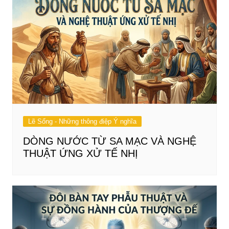
Lẽ Sống - Những thông điệp Ý nghĩa
DÒNG NƯỚC TỪ SA MẠC VÀ NGHỆ
THUẬT ỨNG XỬ TẾ NHỊ