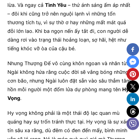
lừa. Và ngay cả
Tình Yêu
– thứ ánh sáng ấm áp nhất
– đôi khi cũng trở nên nguội lạnh vì những tổn
thương tích tụ, vì sự thờ ơ hay những mất mát quá
đỗi lớn lao. Khi ba ngọn nến ấy tắt đi, con người dễ
dàng rơi vào trạng thái hoảng loạn, sợ hãi, hệt như
tiếng khóc vỡ òa của cậu bé.
Nhưng Thượng Đế vô cùng khôn ngoan và nhân từ.
Ngài không hứa rằng cuộc đời sẽ vắng bóng những
cơn bão, nhưng Ngài luôn đặt sẵn vào sâu thẳm tâm
hồn mỗi người một đốm lửa dự phòng mang tên
Hy
Vọng
.
Hy vọng không phải là một thái độ lạc quan mù
quáng hay sự trốn tránh thực tại. Hy vọng là sự xác
tín sâu xa rằng, dù đêm có đen đến mấy, bình minh