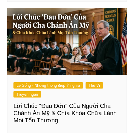
Lẽ Sống - Những thông điệp Ý nghĩa
Thú Vị
Truyện ngắn
Lời Chúc “Đau Đớn” Của Người Cha
Chánh Án Mỹ & Chìa Khóa Chữa Lành
Mọi Tổn Thương