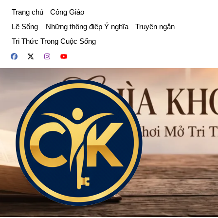
Chuyển
Trang chủ
Công Giáo
đến
Lẽ Sống – Những thông điệp Ý nghĩa
Truyện ngắn
phần
Tri Thức Trong Cuộc Sống
nội
dung