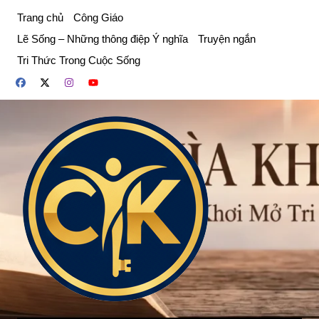
Chuyển
Trang chủ
Công Giáo
đến
Lẽ Sống – Những thông điệp Ý nghĩa
Truyện ngắn
phần
Tri Thức Trong Cuộc Sống
nội
dung