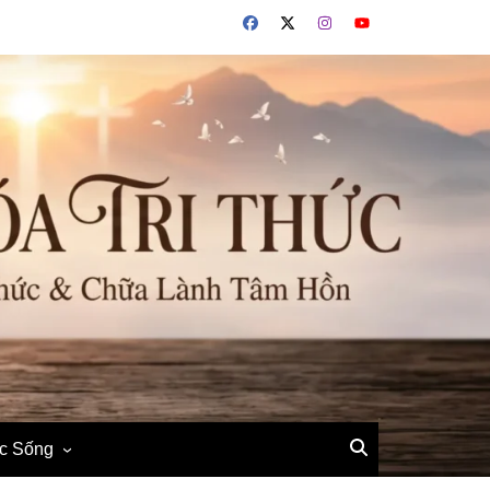
ộc Sống