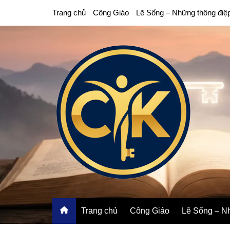
Chuyển
Trang chủ
Công Giáo
Lẽ Sống – Những thông điệ
đến
phần
nội
dung
Trang chủ
Công Giáo
Lẽ Sống – Nh