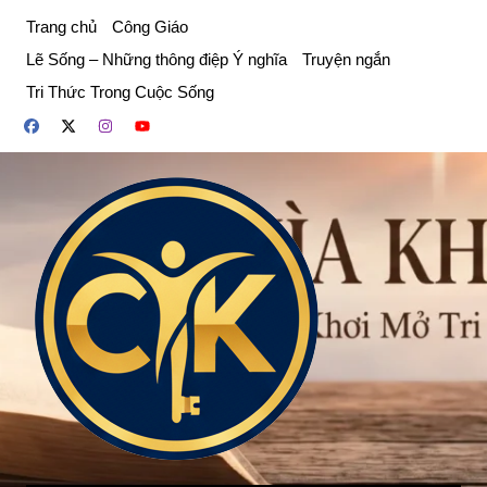
Chuyển
Trang chủ
Công Giáo
đến
Lẽ Sống – Những thông điệp Ý nghĩa
Truyện ngắn
phần
Tri Thức Trong Cuộc Sống
nội
dung