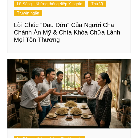
Lẽ Sống - Những thông điệp Ý nghĩa
Thú Vị
Truyện ngắn
Lời Chúc “Đau Đớn” Của Người Cha
Chánh Án Mỹ & Chìa Khóa Chữa Lành
Mọi Tổn Thương