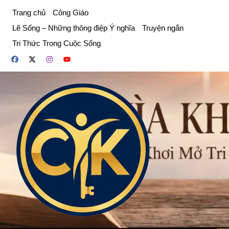
Chuyển
Trang chủ
Công Giáo
đến
Lẽ Sống – Những thông điệp Ý nghĩa
Truyện ngắn
phần
Tri Thức Trong Cuộc Sống
nội
dung