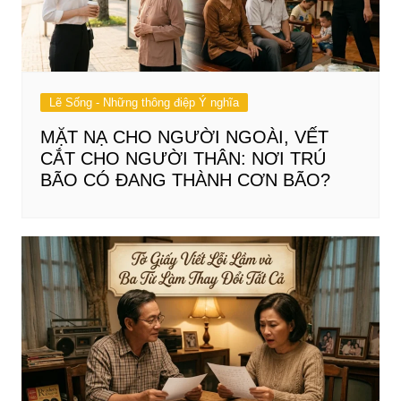
Lẽ Sống - Những thông điệp Ý nghĩa
MẶT NẠ CHO NGƯỜI NGOÀI, VẾT
CẮT CHO NGƯỜI THÂN: NƠI TRÚ
BÃO CÓ ĐANG THÀNH CƠN BÃO?