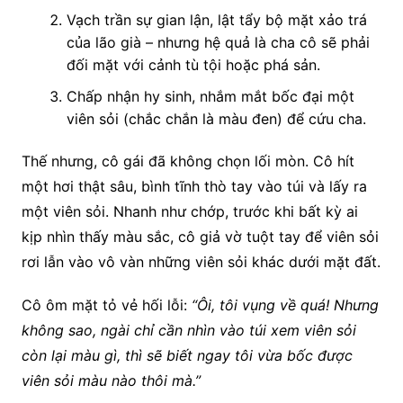
Vạch trần sự gian lận, lật tẩy bộ mặt xảo trá
của lão già – nhưng hệ quả là cha cô sẽ phải
đối mặt với cảnh tù tội hoặc phá sản.
Chấp nhận hy sinh, nhắm mắt bốc đại một
viên sỏi (chắc chắn là màu đen) để cứu cha.
Thế nhưng, cô gái đã không chọn lối mòn. Cô hít
một hơi thật sâu, bình tĩnh thò tay vào túi và lấy ra
một viên sỏi. Nhanh như chớp, trước khi bất kỳ ai
kịp nhìn thấy màu sắc, cô giả vờ tuột tay để viên sỏi
rơi lẫn vào vô vàn những viên sỏi khác dưới mặt đất.
Cô ôm mặt tỏ vẻ hối lỗi:
“Ôi, tôi vụng về quá! Nhưng
không sao, ngài chỉ cần nhìn vào túi xem viên sỏi
còn lại màu gì, thì sẽ biết ngay tôi vừa bốc được
viên sỏi màu nào thôi mà.”