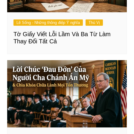
Lẽ Sống - Những thông điệp Ý nghĩa
Thú Vị
Tờ Giấy Viết Lỗi Lầm Và Ba Từ Làm
Thay Đổi Tất Cả