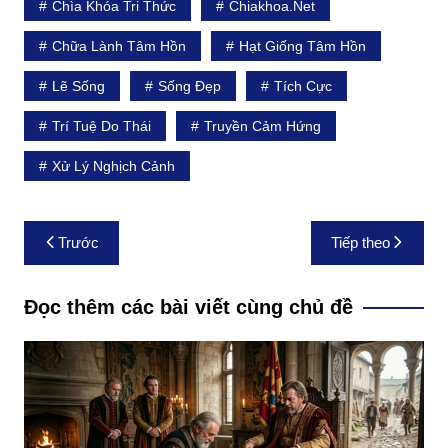
Chìa Khóa Tri Thức
Chiakhoa.net
Chữa Lành Tâm Hồn
Hạt Giống Tâm Hồn
Lẽ Sống
Sống Đẹp
Tích Cực
Trí Tuệ Do Thái
Truyền Cảm Hứng
Xử Lý Nghịch Cảnh
Điều
Trước
Tiếp theo
hướng
bài
Đọc thêm các bài viết cùng chủ đề
viết