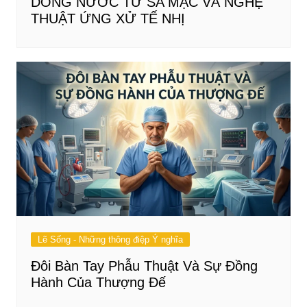
DÒNG NƯỚC TỪ SA MẠC VÀ NGHỆ
THUẬT ỨNG XỬ TẾ NHỊ
Lẽ Sống - Những thông điệp Ý nghĩa
Đôi Bàn Tay Phẫu Thuật Và Sự Đồng
Hành Của Thượng Đế