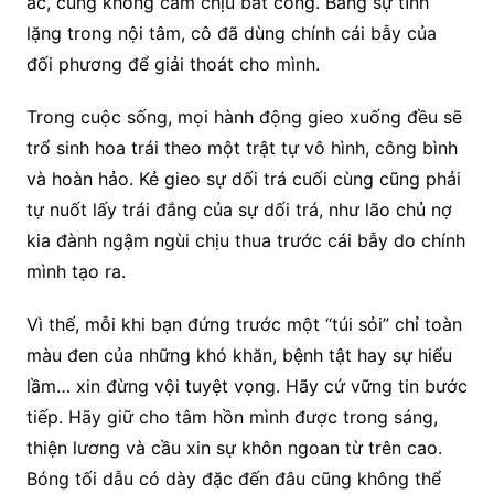
ác, cũng không cam chịu bất công. Bằng sự tĩnh
lặng trong nội tâm, cô đã dùng chính cái bẫy của
đối phương để giải thoát cho mình.
Trong cuộc sống, mọi hành động gieo xuống đều sẽ
trổ sinh hoa trái theo một trật tự vô hình, công bình
và hoàn hảo. Kẻ gieo sự dối trá cuối cùng cũng phải
tự nuốt lấy trái đắng của sự dối trá, như lão chủ nợ
kia đành ngậm ngùi chịu thua trước cái bẫy do chính
mình tạo ra.
Vì thế, mỗi khi bạn đứng trước một “túi sỏi” chỉ toàn
màu đen của những khó khăn, bệnh tật hay sự hiểu
lầm… xin đừng vội tuyệt vọng. Hãy cứ vững tin bước
tiếp. Hãy giữ cho tâm hồn mình được trong sáng,
thiện lương và cầu xin sự khôn ngoan từ trên cao.
Bóng tối dẫu có dày đặc đến đâu cũng không thể