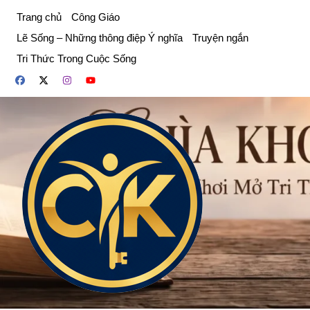
Chuyển
Trang chủ
Công Giáo
đến
Lẽ Sống – Những thông điệp Ý nghĩa
Truyện ngắn
phần
Tri Thức Trong Cuộc Sống
nội
dung