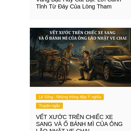
Tỉnh Từ Đáy Của Lòng Tham
Lẽ Sống - Những thông điệp Ý nghĩa
Truyện ngắn
VẾT XƯỚC TRÊN CHIẾC XE
SANG VÀ Ổ BÁNH MÌ CỦA ÔNG