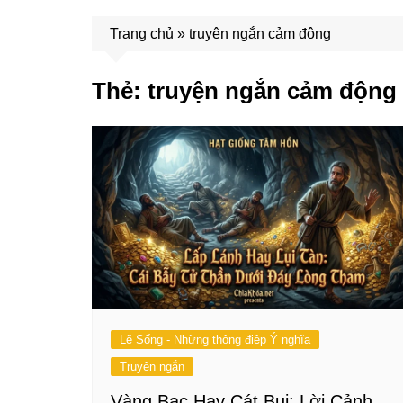
Trang chủ
»
truyện ngắn cảm động
Thẻ:
truyện ngắn cảm động
Lẽ Sống - Những thông điệp Ý nghĩa
Truyện ngắn
Vàng Bạc Hay Cát Bụi: Lời Cảnh