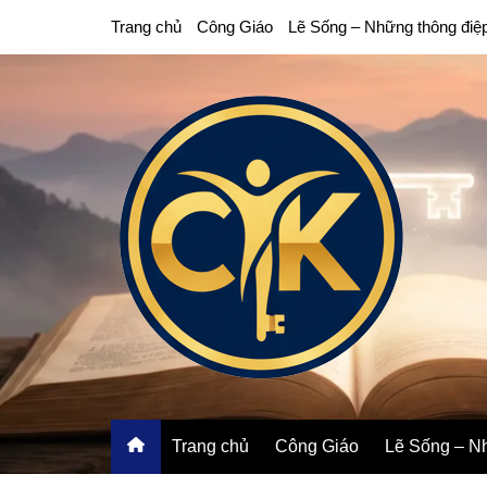
Chuyển
Trang chủ
Công Giáo
Lẽ Sống – Những thông điệ
đến
phần
nội
dung
Trang chủ
Công Giáo
Lẽ Sống – Nh