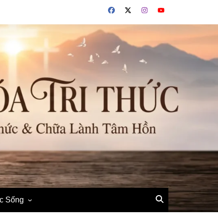
ộc Sống