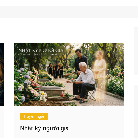
Công Nghệ
Ẩm Thực
Mẹo Vặt
Truyện ngắn
Nhật ký người già