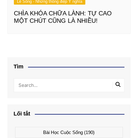
Lẽ Sống - Những thông điệp Ý nghĩa
CHÌA KHÓA CHỮA LÀNH: TỰ CAO
MỘT CHÚT CŨNG LÀ NHIỀU!
Tìm
Lối tắt
Bài Học Cuộc Sống
(190)