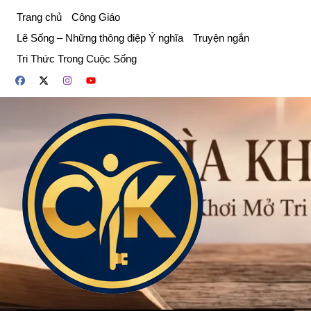
Chuyển
Trang chủ
Công Giáo
đến
Lẽ Sống – Những thông điệp Ý nghĩa
Truyện ngắn
phần
Tri Thức Trong Cuộc Sống
nội
dung