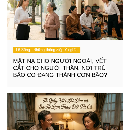
Lẽ Sống - Những thông điệp Ý nghĩa
MẶT NẠ CHO NGƯỜI NGOÀI, VẾT
CẮT CHO NGƯỜI THÂN: NƠI TRÚ
BÃO CÓ ĐANG THÀNH CƠN BÃO?