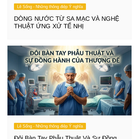
Lẽ Sống - Những thông điệp Ý nghĩa
DÒNG NƯỚC TỪ SA MẠC VÀ NGHỆ
THUẬT ỨNG XỬ TẾ NHỊ
Lẽ Sống - Những thông điệp Ý nghĩa
Đôi Bàn Tay Phẫu Thuật Và Sự Đồng