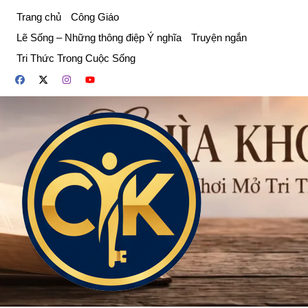
Chuyển
Trang chủ
Công Giáo
đến
Lẽ Sống – Những thông điệp Ý nghĩa
Truyện ngắn
phần
Tri Thức Trong Cuộc Sống
nội
dung