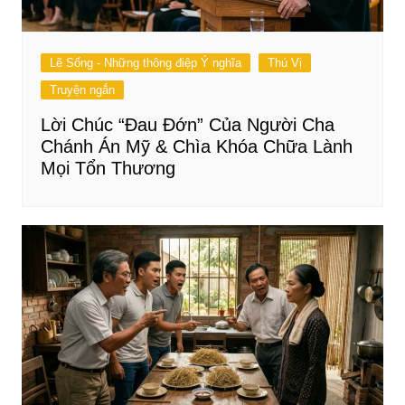
Lẽ Sống - Những thông điệp Ý nghĩa
Thú Vị
Truyện ngắn
Lời Chúc “Đau Đớn” Của Người Cha
Chánh Án Mỹ & Chìa Khóa Chữa Lành
Mọi Tổn Thương