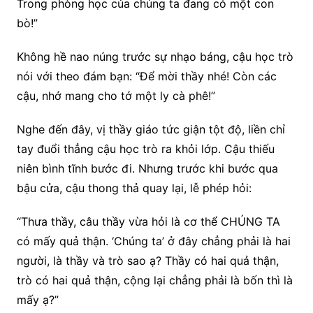
Trong phòng học của chúng ta đang có một con
bò!”
Không hề nao núng trước sự nhạo báng, cậu học trò
nói với theo đám bạn: “Để mời thầy nhé! Còn các
cậu, nhớ mang cho tớ một ly cà phê!”
Nghe đến đây, vị thầy giáo tức giận tột độ, liền chỉ
tay đuổi thẳng cậu học trò ra khỏi lớp. Cậu thiếu
niên bình tĩnh bước đi. Nhưng trước khi bước qua
bậu cửa, cậu thong thả quay lại, lễ phép hỏi:
“Thưa thầy, câu thầy vừa hỏi là cơ thể CHÚNG TA
có mấy quả thận. ‘Chúng ta’ ở đây chẳng phải là hai
người, là thầy và trò sao ạ? Thầy có hai quả thận,
trò có hai quả thận, cộng lại chẳng phải là bốn thì là
mấy ạ?”