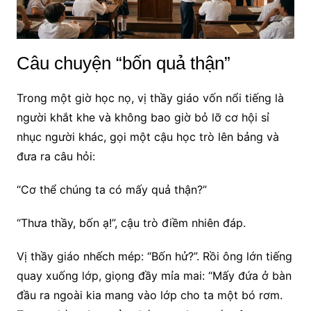
Câu chuyện “bốn quả thận”
Trong một giờ học nọ, vị thầy giáo vốn nổi tiếng là
người khắt khe và không bao giờ bỏ lỡ cơ hội sỉ
nhục người khác, gọi một cậu học trò lên bảng và
đưa ra câu hỏi:
“Cơ thể chúng ta có mấy quả thận?”
“Thưa thầy, bốn ạ!”, cậu trò điềm nhiên đáp.
Vị thầy giáo nhếch mép: “Bốn hử?”. Rồi ông lớn tiếng
quay xuống lớp, giọng đầy mỉa mai: “Mấy đứa ở bàn
đầu ra ngoài kia mang vào lớp cho ta một bó rơm.