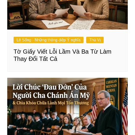
Lẽ Sống - Những thông điệp Ý nghĩa
Thú Vị
Tờ Giấy Viết Lỗi Lầm Và Ba Từ Làm
Thay Đổi Tất Cả