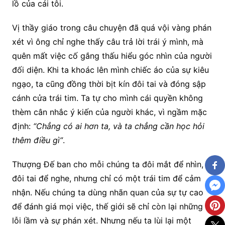
lồ của cái tôi.
Vị thầy giáo trong câu chuyện đã quá vội vàng phán
xét vì ông chỉ nghe thấy câu trả lời trái ý mình, mà
quên mất việc cố gắng thấu hiểu góc nhìn của người
đối diện. Khi ta khoác lên mình chiếc áo của sự kiêu
ngạo, ta cũng đồng thời bịt kín đôi tai và đóng sập
cánh cửa trái tim. Ta tự cho mình cái quyền không
thèm cân nhắc ý kiến của người khác, vì ngầm mặc
định:
“Chẳng có ai hơn ta, và ta chẳng cần học hỏi
thêm điều gì”
.
Thượng Đế ban cho mỗi chúng ta đôi mắt để nhìn,
đôi tai để nghe, nhưng chỉ có một trái tim để cảm
nhận. Nếu chúng ta dùng nhãn quan của sự tự cao
để đánh giá mọi việc, thế giới sẽ chỉ còn lại những
lỗi lầm và sự phán xét. Nhưng nếu ta lùi lại một