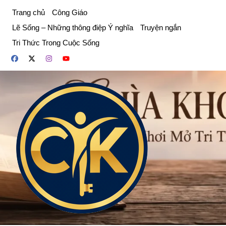
Chuyển
Trang chủ
Công Giáo
đến
Lẽ Sống – Những thông điệp Ý nghĩa
Truyện ngắn
phần
Tri Thức Trong Cuộc Sống
nội
dung