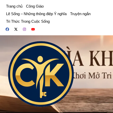
Chuyển
Trang chủ
Công Giáo
đến
Lẽ Sống – Những thông điệp Ý nghĩa
Truyện ngắn
phần
Tri Thức Trong Cuộc Sống
nội
dung