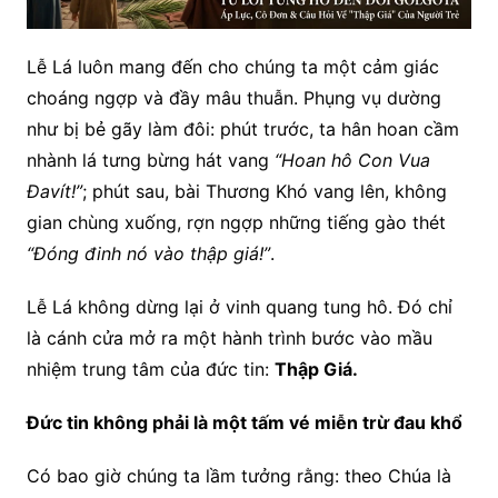
Lễ Lá luôn mang đến cho chúng ta một cảm giác
choáng ngợp và đầy mâu thuẫn. Phụng vụ dường
như bị bẻ gãy làm đôi: phút trước, ta hân hoan cầm
nhành lá tưng bừng hát vang
“Hoan hô Con Vua
Đavít!”
; phút sau, bài Thương Khó vang lên, không
gian chùng xuống, rợn ngợp những tiếng gào thét
“Đóng đinh nó vào thập giá!”
.
Lễ Lá không dừng lại ở vinh quang tung hô. Đó chỉ
là cánh cửa mở ra một hành trình bước vào mầu
nhiệm trung tâm của đức tin:
Thập Giá.
Đức tin không phải là một tấm vé miễn trừ đau khổ
Có bao giờ chúng ta lầm tưởng rằng: theo Chúa là