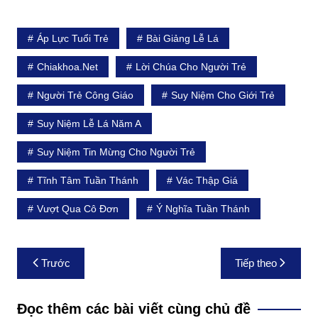
Áp Lực Tuổi Trẻ
Bài Giảng Lễ Lá
Chiakhoa.net
Lời Chúa Cho Người Trẻ
Người Trẻ Công Giáo
Suy Niệm Cho Giới Trẻ
Suy Niệm Lễ Lá Năm A
Suy Niệm Tin Mừng Cho Người Trẻ
Tĩnh Tâm Tuần Thánh
Vác Thập Giá
Vượt Qua Cô Đơn
Ý Nghĩa Tuần Thánh
Điều
Trước
Tiếp theo
hướng
bài
Đọc thêm các bài viết cùng chủ đề