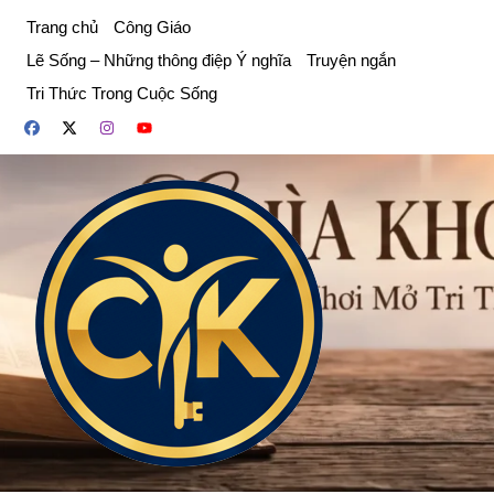
Chuyển
Trang chủ
Công Giáo
đến
Lẽ Sống – Những thông điệp Ý nghĩa
Truyện ngắn
phần
Tri Thức Trong Cuộc Sống
nội
dung