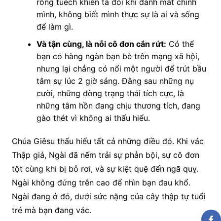
rỗng tuếch khiến ta đôi khi đánh mất chính
mình, không biết mình thực sự là ai và sống
để làm gì.
Và tận cùng, là nỗi cô đơn cắn rứt:
Có thể
bạn có hàng ngàn bạn bè trên mạng xã hội,
nhưng lại chẳng có nổi một người để trút bầu
tâm sự lúc 2 giờ sáng. Đằng sau những nụ
cười, những dòng trạng thái tích cực, là
những tâm hồn đang chịu thương tích, đang
gào thét vì không ai thấu hiểu.
Chúa Giêsu thấu hiểu tất cả những điều đó. Khi vác
Thập giá, Ngài đã nếm trải sự phản bội, sự cô đơn
tột cùng khi bị bỏ rơi, và sự kiệt quệ đến ngã quỵ.
Ngài không đứng trên cao để nhìn bạn đau khổ.
Ngài đang ở đó, dưới sức nặng của cây thập tự tuổi
trẻ mà bạn đang vác.