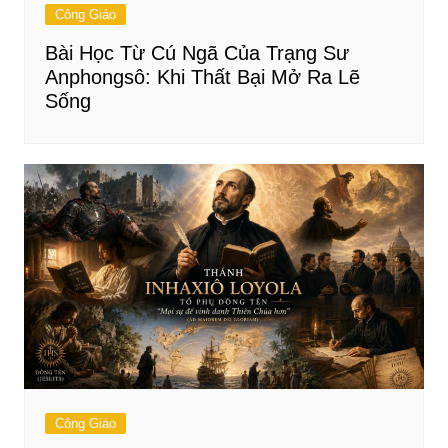
Công Giáo
Bài Học Từ Cú Ngã Của Trạng Sư
Anphongsô: Khi Thất Bại Mở Ra Lẽ
Sống
Công Giáo