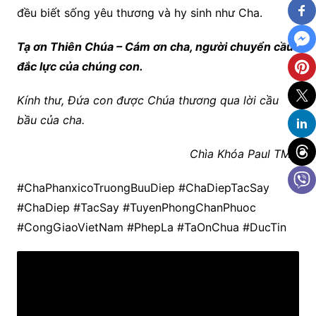
đều biết sống yêu thương và hy sinh như Cha.
Tạ ơn Thiên Chúa – Cám ơn cha, người chuyển cầu
đắc lực của chúng con.
Kính thư,
Đứa con được Chúa thương qua lời cầu
bầu của cha.
Chìa Khóa Paul TMC
#ChaPhanxicoTruongBuuDiep #ChaDiepTacSay
#ChaDiep #TacSay #TuyenPhongChanPhuoc
#CongGiaoVietNam #PhepLa #TaOnChua #DucTin