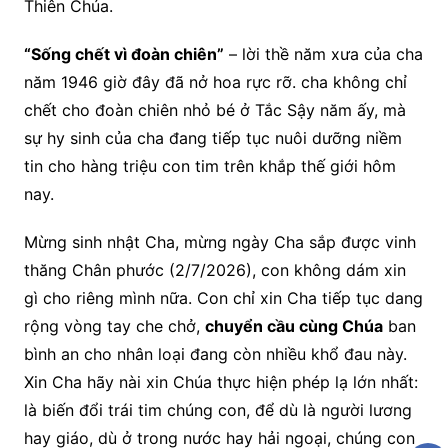
Thiên Chúa.
“Sống chết vì đoàn chiên”
– lời thề năm xưa của cha
năm 1946 giờ đây đã nở hoa rực rỡ. cha không chỉ
chết cho đoàn chiên nhỏ bé ở Tắc Sậy năm ấy, mà
sự hy sinh của cha đang tiếp tục nuôi dưỡng niềm
tin cho hàng triệu con tim trên khắp thế giới hôm
nay.
Mừng sinh nhật Cha, mừng ngày Cha sắp được vinh
thăng Chân phước (2/7/2026), con không dám xin
gì cho riêng mình nữa. Con chỉ xin Cha tiếp tục dang
rộng vòng tay che chở,
chuyển cầu cùng Chúa
ban
bình an cho nhân loại đang còn nhiều khổ đau này.
Xin Cha hãy nài xin Chúa thực hiện phép lạ lớn nhất:
là biến đổi trái tim chúng con, để dù là người lương
hay giáo, dù ở trong nước hay hải ngoại, chúng con