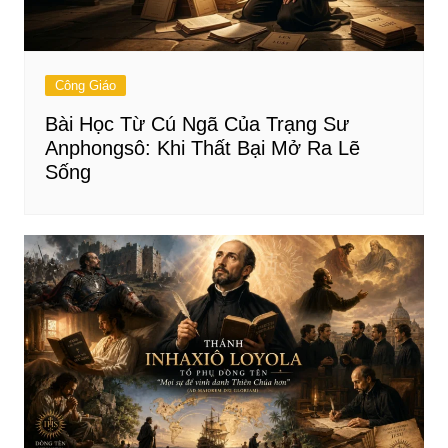
Công Giáo
Bài Học Từ Cú Ngã Của Trạng Sư
Anphongsô: Khi Thất Bại Mở Ra Lẽ
Sống