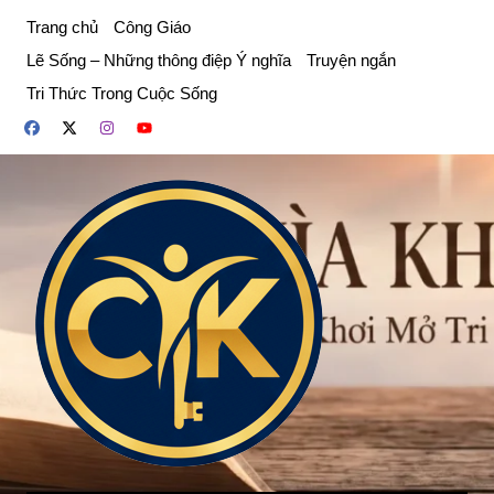
Chuyển
Trang chủ
Công Giáo
đến
Lẽ Sống – Những thông điệp Ý nghĩa
Truyện ngắn
phần
Tri Thức Trong Cuộc Sống
nội
dung