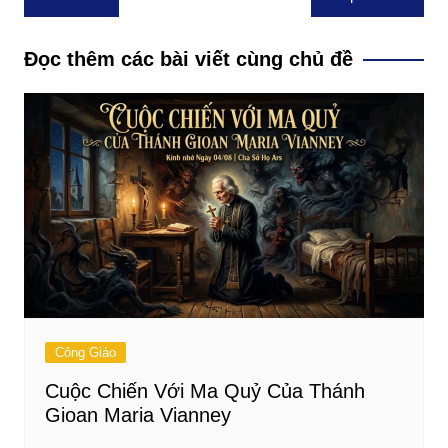
hướng
bài
Đọc thêm các bài viết cùng chủ đề
viết
Công Giáo
Cuộc Chiến Với Ma Quỷ Của Thánh
Gioan Maria Vianney