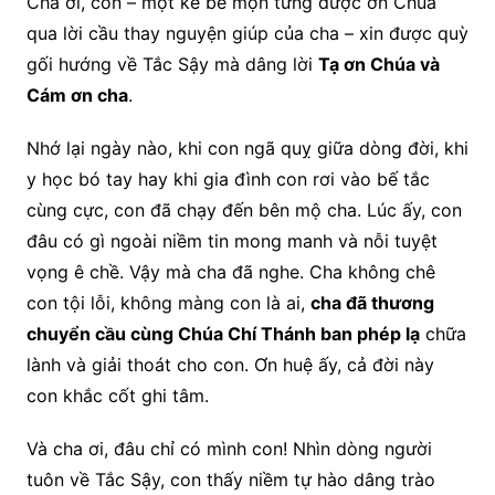
Cha ơi, con – một kẻ bé mọn từng được ơn Chúa
qua lời cầu thay nguyện giúp của cha – xin được quỳ
gối hướng về Tắc Sậy mà dâng lời
Tạ ơn Chúa và
Cám ơn cha
.
Nhớ lại ngày nào, khi con ngã quỵ giữa dòng đời, khi
y học bó tay hay khi gia đình con rơi vào bế tắc
cùng cực, con đã chạy đến bên mộ cha. Lúc ấy, con
đâu có gì ngoài niềm tin mong manh và nỗi tuyệt
vọng ê chề. Vậy mà cha đã nghe. Cha không chê
con tội lỗi, không màng con là ai,
cha đã thương
chuyển cầu cùng Chúa Chí Thánh ban phép lạ
chữa
lành và giải thoát cho con. Ơn huệ ấy, cả đời này
con khắc cốt ghi tâm.
Và cha ơi, đâu chỉ có mình con! Nhìn dòng người
tuôn về Tắc Sậy, con thấy niềm tự hào dâng trào