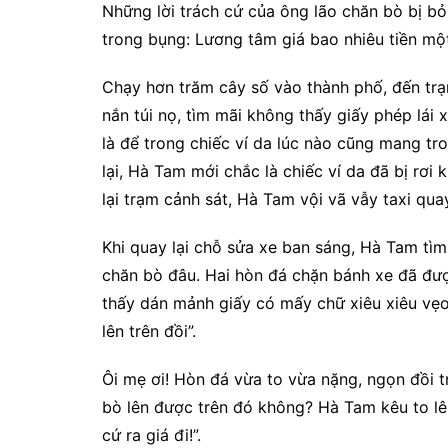
Những lời trách cứ của ông lão chăn bò bị bỏ
trong bụng: Lương tâm giá bao nhiêu tiền mộ
Chạy hơn trăm cây số vào thành phố, đến trạm
nắn túi nọ, tìm mãi không thấy giấy phép lái 
là để trong chiếc ví da lúc nào cũng mang tr
lại, Hà Tam mới chắc là chiếc ví da đã bị rơi
lại trạm cảnh sát, Hà Tam vội vã vẫy taxi quay
Khi quay lại chỗ sửa xe ban sáng, Hà Tam tìm
chăn bò đâu. Hai hòn đá chặn bánh xe đã đư
thấy dán mảnh giấy có mấy chữ xiêu xiêu vẹo 
lên trên đồi”.
Ôi mẹ ơi! Hòn đá vừa to vừa nặng, ngọn đồi t
bò lên được trên đó không? Hà Tam kêu to lên
cứ ra giá đi!”.