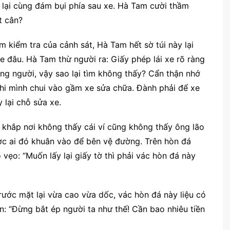
 lại cùng đám bụi phía sau xe. Hà Tam cười thầm
t cân?
 kiểm tra của cảnh sát, Hà Tam hết sờ túi này lại
xe đâu. Hà Tam thừ người ra: Giấy phép lái xe rõ ràng
ong người, vậy sao lại tìm không thấy? Cẩn thận nhớ
 khi mình chui vào gầm xe sửa chữa. Đành phải để xe
 lại chỗ sửa xe.
 khắp nơi không thấy cái ví cũng không thấy ông lão
ợc ai đó khuân vào để bên vệ đường. Trên hòn đá
vẹo: “Muốn lấy lại giấy tờ thì phải vác hòn đá này
rước mặt lại vừa cao vừa dốc, vác hòn đá này liệu có
: “Đừng bắt ép người ta như thế! Cần bao nhiêu tiền