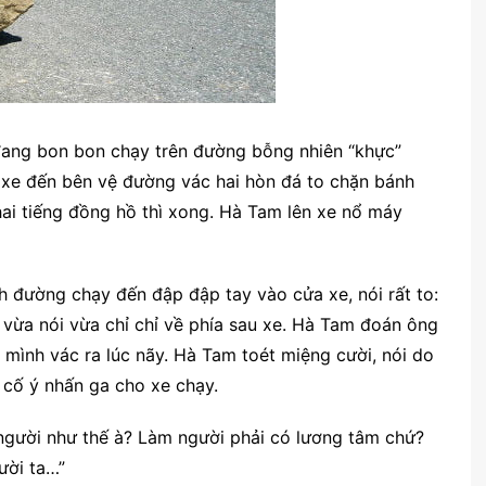
đang bon bon chạy trên đường bỗng nhiên “khực”
g xe đến bên vệ đường vác hai hòn đá to chặn bánh
hai tiếng đồng hồ thì xong. Hà Tam lên xe nổ máy
 đường chạy đến đập đập tay vào cửa xe, nói rất to:
ão vừa nói vừa chỉ chỉ về phía sau xe. Hà Tam đoán ông
mình vác ra lúc nãy. Hà Tam toét miệng cười, nói do
 cố ý nhấn ga cho xe chạy.
 người như thế à? Làm người phải có lương tâm chứ?
ười ta…”