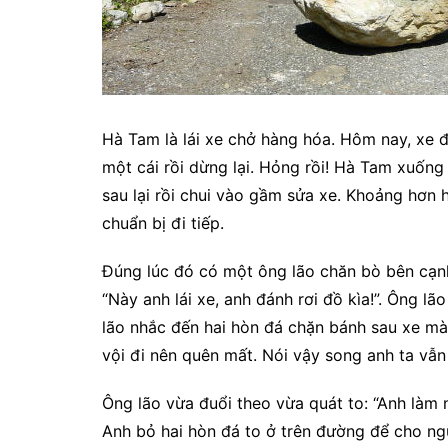
Hà Tam là lái xe chở hàng hóa. Hôm nay, xe 
một cái rồi dừng lại. Hỏng rồi! Hà Tam xuốn
sau lại rồi chui vào gầm sửa xe. Khoảng hơn 
chuẩn bị đi tiếp.
Đúng lúc đó có một ông lão chăn bò bên cạnh
“Này anh lái xe, anh đánh rơi đồ kìa!”. Ông l
lão nhắc đến hai hòn đá chặn bánh sau xe mà 
vội đi nên quên mất. Nói vậy song anh ta vẫn
Ông lão vừa đuổi theo vừa quát to: “Anh làm
Anh bỏ hai hòn đá to ở trên đường để cho ng