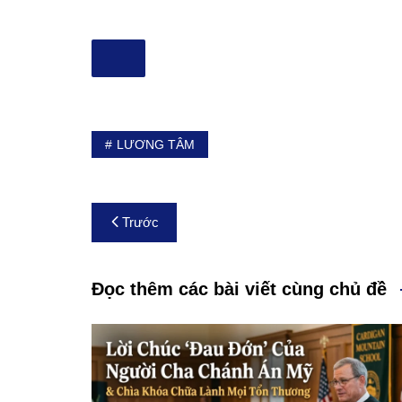
LƯƠNG TÂM
Điều
Trước
hướng
bài
Đọc thêm các bài viết cùng chủ đề
viết