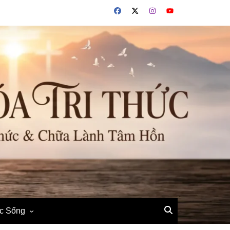
ộc Sống