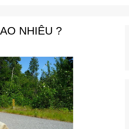
Công Nghệ
Ẩm Thực
Mẹo Vặt
AO NHIÊU ?