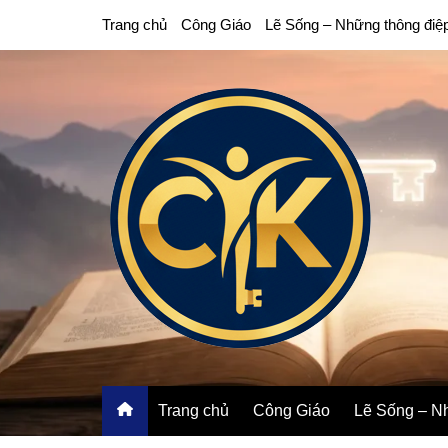
Chuyển
Trang chủ
Công Giáo
Lẽ Sống – Những thông điệ
đến
phần
nội
dung
Trang chủ
Công Giáo
Lẽ Sống – Nh