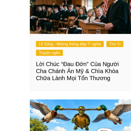
Lẽ Sống - Những thông điệp Ý nghĩa
Thú Vị
Truyện ngắn
Lời Chúc “Đau Đớn” Của Người
Cha Chánh Án Mỹ & Chìa Khóa
Chữa Lành Mọi Tổn Thương