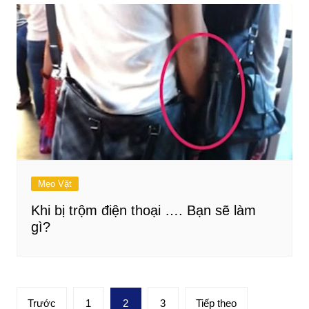
Mẹo Vặt
Khi bị trộm điện thoại …. Bạn sẽ làm
gì?
Phân
Trước
1
2
3
Tiếp theo