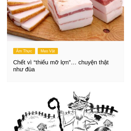
Ẩm Thực
Mẹo Vặt
Chết vì “thiếu mỡ lợn”… chuyện thật
như đùa