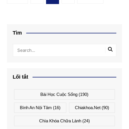
trang
bài
viết
Tìm
Lối tắt
Bài Học Cuộc Sống
(190)
Bình An Nội Tâm
(16)
Chiakhoa.net
(90)
Chìa Khóa Chữa Lành
(24)