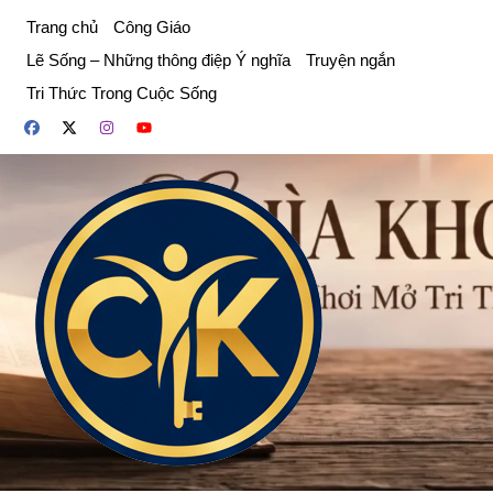
Chuyển
Trang chủ
Công Giáo
đến
Lẽ Sống – Những thông điệp Ý nghĩa
Truyện ngắn
phần
Tri Thức Trong Cuộc Sống
nội
dung