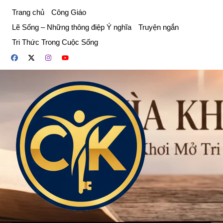
Chuyển
Trang chủ
Công Giáo
đến
Lẽ Sống – Những thông điệp Ý nghĩa
Truyện ngắn
phần
Tri Thức Trong Cuộc Sống
nội
dung