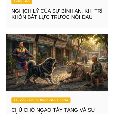
Công Giáo
NGHỊCH LÝ CỦA SỰ BÌNH AN: KHI TRÍ
KHÔN BẤT LỰC TRƯỚC NỖI ĐAU
Lẽ Sống - Những thông điệp Ý nghĩa
CHÚ CHÓ NGAO TÂY TẠNG VÀ SƯ