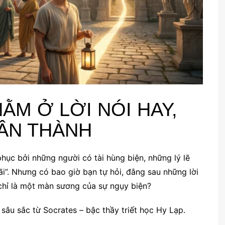
ẰM Ở LỜI NÓI HAY,
HÂN THÀNH
hục bởi những người có tài hùng biện, những lý lẽ
i”. Nhưng có bao giờ bạn tự hỏi, đằng sau những lời
 chỉ là một màn sương của sự ngụy biện?
c sâu sắc từ Socrates – bậc thầy triết học Hy Lạp.