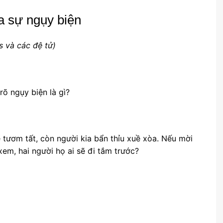
a sự ngụy biện
s và các đệ tử)
rõ ngụy biện là gì?
 tươm tất, còn người kia bẩn thỉu xuề xòa. Nếu mời
xem, hai người họ ai sẽ đi tắm trước?