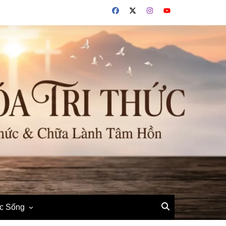
ộc Sống