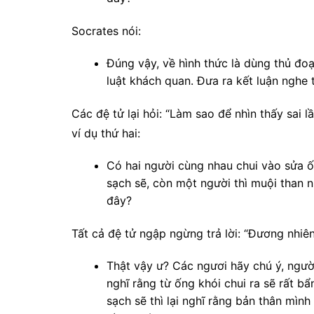
Socrates nói:
Đúng vậy, về hình thức là dùng thủ đoạn
luật khách quan. Đưa ra kết luận nghe t
Các đệ tử lại hỏi: “Làm sao để nhìn thấy sai 
ví dụ thứ hai:
Có hai người cùng nhau chui vào sửa ốn
sạch sẽ, còn một người thì muội than n
đây?
T
ất cả đệ tử ngập
ngừng trả lời: “Đương nhiên 
Thật vậy ư? Các ngươi hãy chú ý, ngườ
nghĩ rằng từ ống khói chui ra sẽ rất b
sạch sẽ thì lại nghĩ rằng bản thân mình c