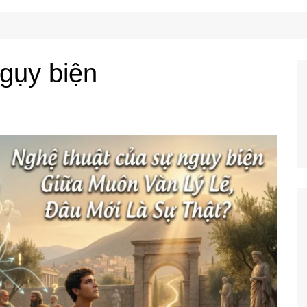
Công Nghệ
Ẩm Thực
Mẹo Vặt
gụy biện