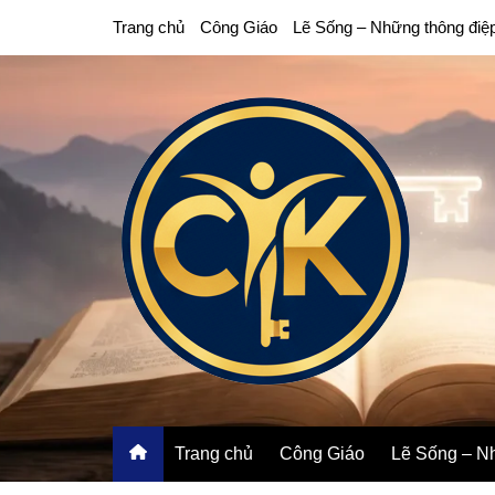
Chuyển
Trang chủ
Công Giáo
Lẽ Sống – Những thông điệ
đến
phần
nội
dung
Trang chủ
Công Giáo
Lẽ Sống – Nh