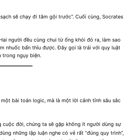
 sạch sẽ chạy đi tắm gội trước”. Cuối cùng, Socrates
Hai người đều cùng chui từ ống khói đó ra, làm sao
em nhuốc bẩn thỉu được. Đây gọi là trái với quy luật
 trong ngụy biện.
ột bài toán logic, mà là một lời cảnh tỉnh sâu sắc
g
cuộc đời, chúng ta sẽ gặp không ít người dùng sự
 dùng n
hững lập luận nghe có vẻ rất “đúng quy trình”,