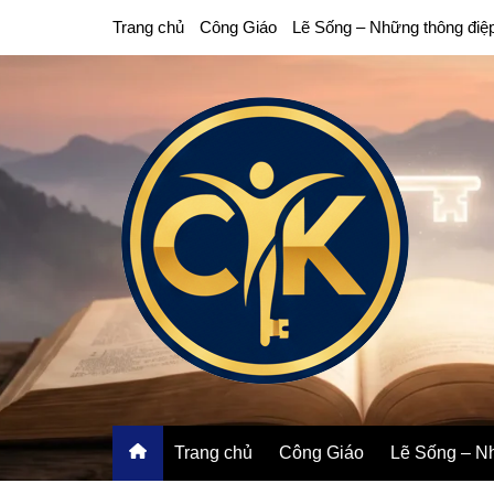
Chuyển
Trang chủ
Công Giáo
Lẽ Sống – Những thông điệ
đến
phần
nội
dung
Trang chủ
Công Giáo
Lẽ Sống – Nh