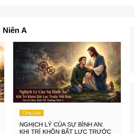
Công Nghệ
Ẩm Thực
Mẹo Vặt
 Niên A
Công Giáo
NGHỊCH LÝ CỦA SỰ BÌNH AN:
KHI TRÍ KHÔN BẤT LỰC TRƯỚC