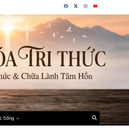
ộc Sống