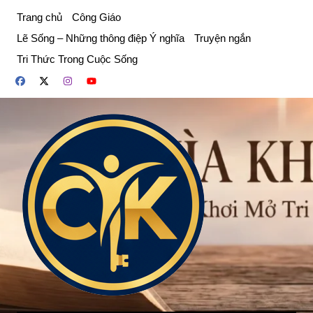
Chuyển
Trang chủ
Công Giáo
đến
Lẽ Sống – Những thông điệp Ý nghĩa
Truyện ngắn
phần
Tri Thức Trong Cuộc Sống
nội
dung