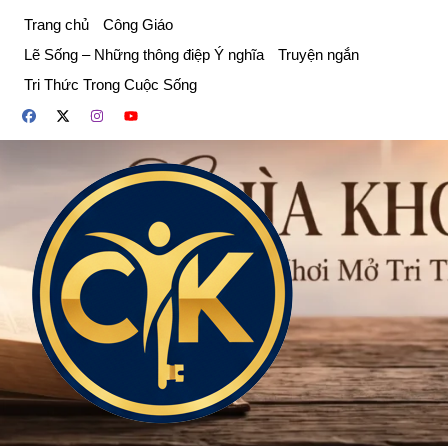
Chuyển
Trang chủ
Công Giáo
đến
Lẽ Sống – Những thông điệp Ý nghĩa
Truyện ngắn
phần
Tri Thức Trong Cuộc Sống
nội
dung