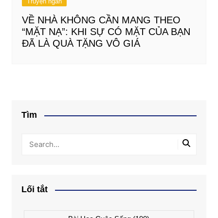
Truyện ngắn
VỀ NHÀ KHÔNG CẦN MANG THEO
“MẶT NẠ”: KHI SỰ CÓ MẶT CỦA BẠN
ĐÃ LÀ QUÀ TẶNG VÔ GIÁ
Tìm
Lối tắt