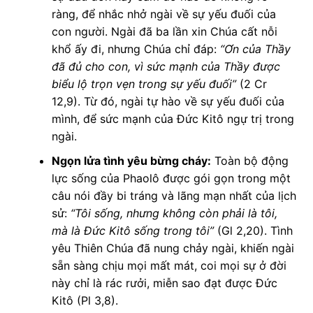
ràng, để nhắc nhở ngài về sự yếu đuối của
con người. Ngài đã ba lần xin Chúa cất nỗi
khổ ấy đi, nhưng Chúa chỉ đáp:
“Ơn của Thầy
đã đủ cho con, vì sức mạnh của Thầy được
biểu lộ trọn vẹn trong sự yếu đuối”
(2 Cr
12,9). Từ đó, ngài tự hào về sự yếu đuối của
mình, để sức mạnh của Đức Kitô ngự trị trong
ngài.
Ngọn lửa tình yêu bừng cháy:
Toàn bộ động
lực sống của Phaolô được gói gọn trong một
câu nói đầy bi tráng và lãng mạn nhất của lịch
sử:
“Tôi sống, nhưng không còn phải là tôi,
mà là Đức Kitô sống trong tôi”
(Gl 2,20). Tình
yêu Thiên Chúa đã nung chảy ngài, khiến ngài
sẵn sàng chịu mọi mất mát, coi mọi sự ở đời
này chỉ là rác rưởi, miễn sao đạt được Đức
Kitô (Pl 3,8).