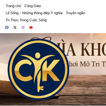
Chuyển
Trang chủ
Công Giáo
đến
Lẽ Sống – Những thông điệp Ý nghĩa
Truyện ngắn
phần
Tri Thức Trong Cuộc Sống
nội
dung