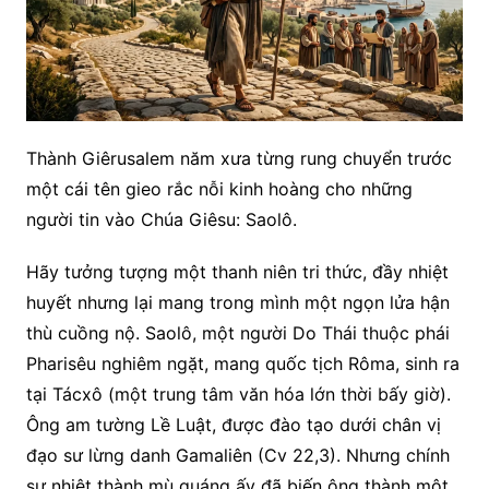
Thành Giêrusalem năm xưa từng rung chuyển trước
một cái tên gieo rắc nỗi kinh hoàng cho những
người tin vào Chúa Giêsu: Saolô.
Hãy tưởng tượng một thanh niên tri thức, đầy nhiệt
huyết nhưng lại mang trong mình một ngọn lửa hận
thù cuồng nộ. Saolô, một người Do Thái thuộc phái
Pharisêu nghiêm ngặt, mang quốc tịch Rôma, sinh ra
tại Tácxô (một trung tâm văn hóa lớn thời bấy giờ).
Ông am tường Lề Luật, được đào tạo dưới chân vị
đạo sư lừng danh Gamaliên (Cv 22,3). Nhưng chính
sự nhiệt thành mù quáng ấy đã biến ông thành một