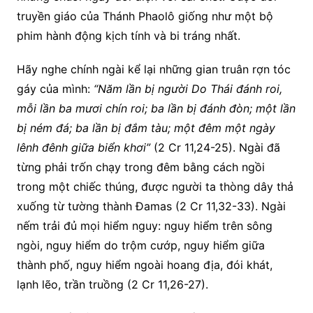
truyền giáo của Thánh Phaolô giống như một bộ
phim hành động kịch tính và bi tráng nhất.
Hãy nghe chính ngài kể lại những gian truân rợn tóc
gáy của mình:
“Năm lần bị người Do Thái đánh roi,
mỗi lần ba mươi chín roi; ba lần bị đánh đòn; một lần
bị ném đá; ba lần bị đắm tàu; một đêm một ngày
lênh đênh giữa biển khơi”
(2 Cr 11,24-25). Ngài đã
từng phải trốn chạy trong đêm bằng cách ngồi
trong một chiếc thúng, được người ta thòng dây thả
xuống từ tường thành Đamas (2 Cr 11,32-33). Ngài
nếm trải đủ mọi hiểm nguy: nguy hiểm trên sông
ngòi, nguy hiểm do trộm cướp, nguy hiểm giữa
thành phố, nguy hiểm ngoài hoang địa, đói khát,
lạnh lẽo, trần truồng (2 Cr 11,26-27).