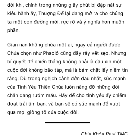
đôi khi, chính trong những giây phút bị đập nát sự
kiêu hãnh ấy, Thượng Đế lại đang mở ra cho chúng
ta một con đường mới, rực rỡ và ý nghĩa hơn muôn
phần.
Gian nan không chừa một ai, ngay cả người được
Chúa chọn như Phaolô cũng đầy rẫy vết sẹo. Nhưng
bí quyết để chiến thắng không phải là cầu xin một
cuộc đời không bão táp, mà là bám chặt lấy niềm tin
rằng: Dù trong nghịch cảnh đớn đau nhất, sức mạnh
của Tình Yêu Thiên Chúa luôn nâng đỡ những đôi
chân đang rướm máu. Hãy để cho tình yêu ấy chiếm
đoạt trái tim bạn, và bạn sẽ có sức mạnh để vượt
qua mọi giông tố của cuộc đời.
Chìa Khóa Paul TMC