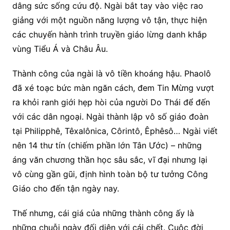
dâng sức sống cứu độ. Ngài bắt tay vào việc rao
giảng với một nguồn năng lượng vô tận, thực hiện
các chuyến hành trình truyền giáo lừng danh khắp
vùng Tiểu Á và Châu Âu.
Thành công của ngài là vô tiền khoáng hậu. Phaolô
đã xé toạc bức màn ngăn cách, đem Tin Mừng vượt
ra khỏi ranh giới hẹp hòi của người Do Thái để đến
với các dân ngoại. Ngài thành lập vô số giáo đoàn
tại Philipphê, Têxalônica, Côrintô, Êphêsô… Ngài viết
nên 14 thư tín (chiếm phần lớn Tân Ước) – những
áng văn chương thần học sâu sắc, vĩ đại nhưng lại
vô cùng gần gũi, định hình toàn bộ tư tưởng Công
Giáo cho đến tận ngày nay.
Thế nhưng, cái giá của những thành công ấy là
những chuỗi ngày đối diện với cái chết. Cuộc đời