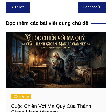
Điều
Trước
Tiếp theo
hướng
bài
Đọc thêm các bài viết cùng chủ đề
viết
Công Giáo
Cuộc Chiến Với Ma Quỷ Của Thánh