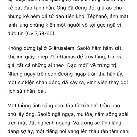
kẻ bắt đạo tàn nhẫn. Ông đã đứng đó, giữ áo cho
những kẻ ném đá tử đạo tiên khởi Têphanô, ánh mắt
lạnh lùng chứng kiến một người vô tội gục ngã vì
đức tin (Cv 7,58-60).
Không dừng lại ở Giêrusalem, Saolô hằm hằm sát
khí, xin giấy phép đến Đamas để truy lùng, trói và
giải tất cả những ai theo “Đạo mới” về trừng trị.
Nhưng ngay trên con đường ngập tràn thù hận ấy,
một sự kiện chấn động đã xảy ra, vĩnh viễn thay đổi
lịch sử nhân loại.
Một luồng ánh sáng chói lòa từ trời bất thần bao
phủ lấy ông. Saolô ngã ngựa, mù lòa, nằm sõng soài
trên mặt đất nghênh ngang. Và trong sự tĩnh lặng
đáng sợ ấy, một tiếng nói vang lên thấu tận tâm can: