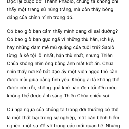
Đọc lại cuộc đời Thánh Phaolô, chúng ta không chỉ
thấy một trang sử hùng tráng, mà còn thấy bóng
dáng của chính mình trong đó.
Có bao giờ bạn cảm thấy mình đang đi sai đường?
Có bao giờ bạn gục ngã vì những thù hằn, ích kỷ,
hay những đam mê mù quáng của tuổi trẻ? Saolô
từng là kẻ tội lỗi nhất, hận thù nhất, nhưng Thiên
Chúa không nhìn ông bằng ánh mắt kết án. Chúa
nhìn thấy nơi kẻ bắt đạo ấy một viên ngọc thô cần
được mài giũa bằng tình yêu. Không ai là không thể
được cứu rỗi, không quá khứ nào đen tối đến mức
không thể được ánh sáng Thiên Chúa chiếu soi.
Cú ngã ngựa của chúng ta trong đời thường có thể
là một thất bại trong sự nghiệp, một căn bệnh hiểm
nghèo, một sự đổ vỡ trong các mối quan hệ. Nhưng