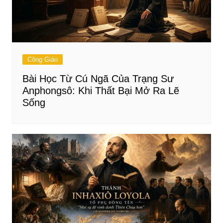
Công Giáo
Bài Học Từ Cú Ngã Của Trạng Sư
Anphongsô: Khi Thất Bại Mở Ra Lẽ
Sống