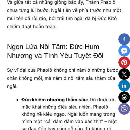
Và giữa tất cả những giông bão ấy, Thánh Phaolô
chưa từng lùi bước. Ngài tiến về phía trước như một
mũi tên đã rời ráo, bởi trái tim ngài đã bị Đức Kitô
chiếm đoạt hoàn toàn.
Ngọn Lửa Nội Tâm: Đức Hum
Nhượng và Tình Yêu Tuyệt Đối
Sự vĩ đại của Phaolô không chỉ nằm ở những bước
chân không mỏi, mà nằm ở nội tâm sâu thẳm của
ngài.
Đức khiêm nhường thẳm sâu:
Dù được ơn
mặc khải những điều siêu nhiên, Phaolô
không hề kiêu ngạo. Ngài luôn mang trong
mình một “cái dằm đâm vào xác thịt” – một
sự đau đớn hay cám dỗ nào đó không rõ