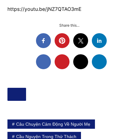
https://youtu.be/jNZ7QTAO3mE
Share this...
Câu Chuyện Cảm Động Về Người Mẹ
Cầu Nguyện Trong Thử Thách