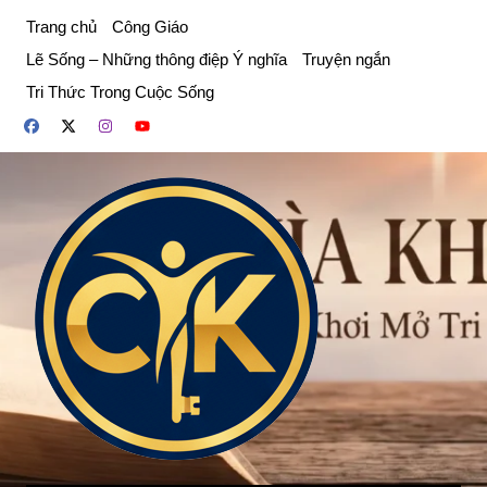
Chuyển
Trang chủ
Công Giáo
đến
Lẽ Sống – Những thông điệp Ý nghĩa
Truyện ngắn
phần
Tri Thức Trong Cuộc Sống
nội
dung