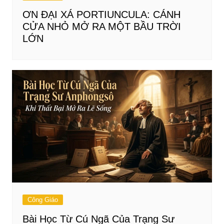
ƠN ĐẠI XÁ PORTIUNCULA: CÁNH
CỬA NHỎ MỞ RA MỘT BẦU TRỜI
LỚN
Công Giáo
Bài Học Từ Cú Ngã Của Trạng Sư