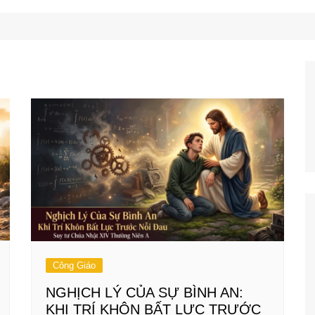
Công Nghệ
Ẩm Thực
Mẹo Vặt
Công Giáo
NGHỊCH LÝ CỦA SỰ BÌNH AN:
KHI TRÍ KHÔN BẤT LỰC TRƯỚC