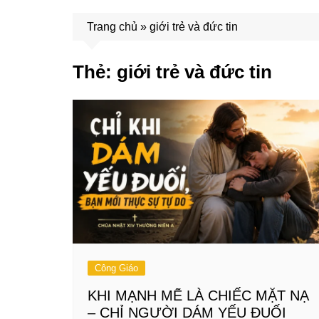
Trang chủ
»
giới trẻ và đức tin
Thẻ:
giới trẻ và đức tin
Công Giáo
KHI MẠNH MẼ LÀ CHIẾC MẶT NẠ
– CHỈ NGƯỜI DÁM YẾU ĐUỐI