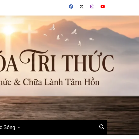
ộc Sống