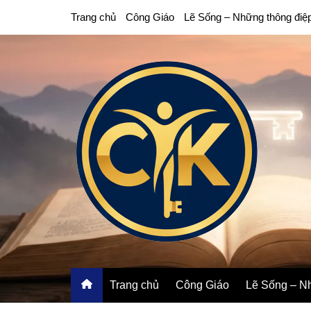
Chuyển
Trang chủ
Công Giáo
Lẽ Sống – Những thông điệ
đến
phần
nội
dung
Trang chủ
Công Giáo
Lẽ Sống – Nh